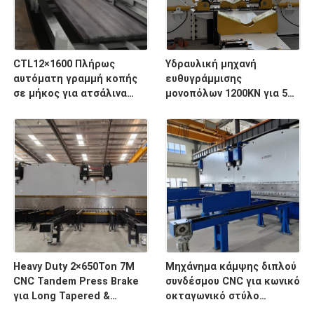
CTL12×1600 Πλήρως
Υδραυλική μηχανή
αυτόματη γραμμή κοπής
ευθυγράμμισης
σε μήκος για ατσάλινα
μονοπόλων 1200KN για 5G
περιτυλίγματα πλάτους
ευθυγράμμιση πόλων
1600 mm με χωρητικότητα
30 τόνων
Heavy Duty 2×650Ton 7M
Μηχάνημα κάμψης διπλού
CNC Tandem Press Brake
συνδέσμου CNC για κωνικό
για Long Tapered &
οκταγωνικό στύλο
Octagonal Light Pole
φωτισμού δρόμου 14