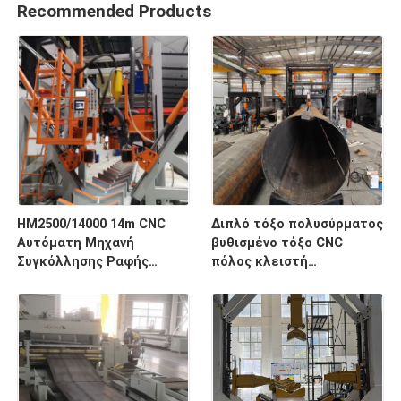
Recommended Products
HM2500/14000 14m CNC
Διπλό τόξο πολυσύρματος
Αυτόματη Μηχανή
βυθισμένο τόξο CNC
Συγκόλλησης Ραφής
πόλος κλειστή
Φωτιστικών Στύλων
συγκόλληση μηχανή για
Μέγιστη Διάμετρος
14m διάμετρος 1,9m
2500mm
χάλυβα πόλος