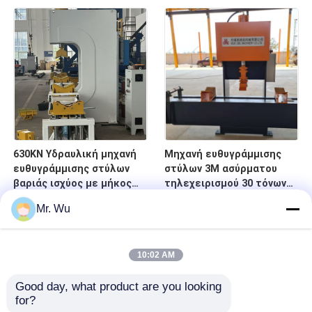
Production
μέτρων
630KN Υδραυλική μηχανή
Μηχανή ευθυγράμμισης
ευθυγράμμισης στύλων
στύλων 3M ασύρματου
βαριάς ισχύος με μήκος
τηλεχειρισμού 30 τόνων
επεξεργασίας 4000 mm
για στύλους φωτισμού
Mr. Wu
και ασύρματο
δρόμου
τηλεχειριστήριο
10:02 AM
Good day, what product are you looking 
for?