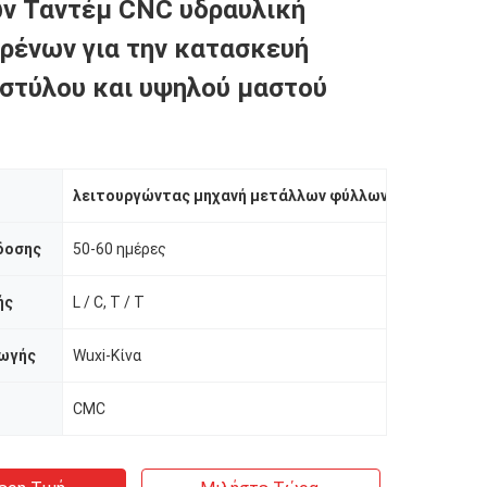
ν Ταντέμ CNC υδραυλική
ρένων για την κατασκευή
στύλου και υψηλού μαστού
λειτουργώντας μηχανή μετάλλων φύλλων
,
cnc κάμπτο
δοσης
50-60 ημέρες
ής
L / C, T / T
ωγής
Wuxi-Κίνα
CMC