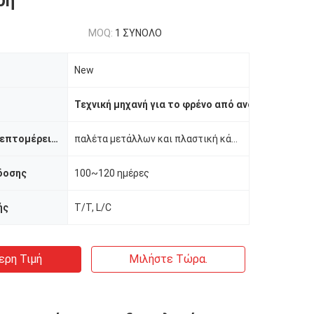
υή
MOQ:
1 ΣΥΝΟΛΟ
New
Τεχνική μηχανή για το φρένο από ανοξείδωτο χά
Συσκευασία λεπτομέρειες
παλέτα μετάλλων και πλαστική κάλυψη
δοσης
100~120 ημέρες
ής
T/T, L/C
ερη Τιμή
Μιλήστε Τώρα.