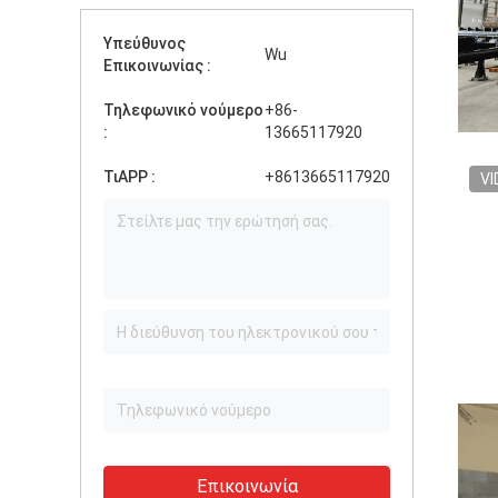
Υπεύθυνος
Wu
Επικοινωνίας :
Τηλεφωνικό νούμερο
+86-
:
13665117920
ΤιAPP :
+8613665117920
VI
Επικοινωνία