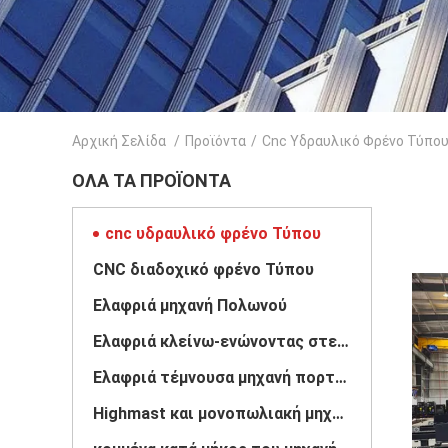
Αρχική Σελίδα
/
Προϊόντα
/
Cnc Υδραυλικό Φρένο Τύπο
ΌΛΑ ΤΑ ΠΡΟΪΌΝΤΑ
cnc υδραυλικό φρένο Τύπου
CNC διαδοχικό φρένο Τύπου
Ελαφριά μηχανή Πολωνού
Ελαφριά κλείνω-ενώνοντας στενά μηχανή Πολωνού
Ελαφριά τέμνουσα μηχανή πορτών Πολωνού
Highmast και μονοπωλιακή μηχανή συγκόλλησης ραφών