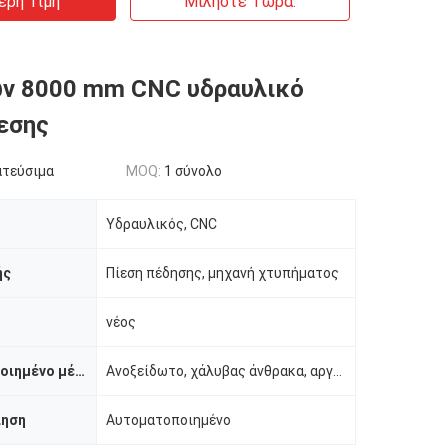
ερη Τιμή
Μιλήστε Τώρα.
ων 8000 mm CNC υδραυλικό
εσης
ατεύσιμα
MOQ:
1 σύνολο
Υδραυλικός, CNC
ής
Πίεση πέδησης, μηχανή χτυπήματος
νέος
Υλικό / μεταποιημένο μέταλλο
Ανοξείδωτο, χάλυβας άνθρακα, αργίλιο
ίηση
Αυτοματοποιημένο