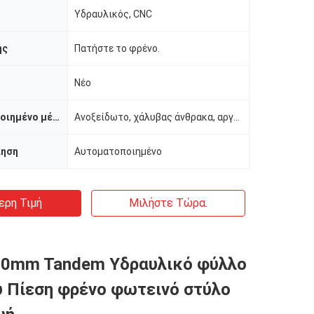
Υδραυλικός, CNC
ής
Πατήστε το φρένο.
Νέο
Υλικό / μεταποιημένο μέταλλο
Ανοξείδωτο, χάλυβας άνθρακα, αργίλιο
ίηση
Αυτοματοποιημένο
ερη Τιμή
Μιλήστε Τώρα.
00mm Tandem Υδραυλικό φύλλο
 Πίεση φρένο φωτεινό στύλο