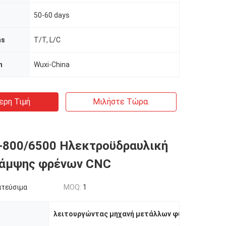
50-60 days
ms
T/T, L/C
n
Wuxi-China
ερη Τιμή
Μιλήστε Τώρα.
-800/6500 Ηλεκτροϋδραυλική
κάμψης φρένων CNC
ατεύσιμα
MOQ:
1
λειτουργώντας μηχανή μετάλλων φύλλων
,
cnc κ