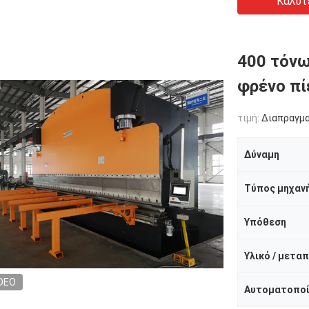
Καλύτ
400 τόν
φρένο πί
τιμή:
Διαπραγμ
Δύναμη
Τύπος μηχαν
Υπόθεση
DEO
Αυτοματοπο