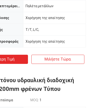
Συσκευασία λεπτομέρειες
Παλέτα μετάλλων
δοσης
Χορήγηση της απαίτησης
ής
T/T, L/C,
 προσφοράς
Χορήγηση της απαίτησης
ερη Τιμή
Μιλήστε Τώρα.
τόνου υδραυλική διαδοχική
8200mm φρένων Τύπου
ατεύσιμα
MOQ:
1