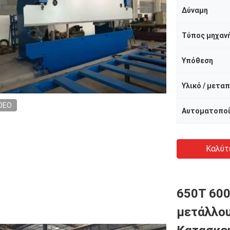
Δύναμη
Τύπος μηχαν
Υπόθεση
DEO
Αυτοματοπο
Καλύτ
650T 60
μετάλλου