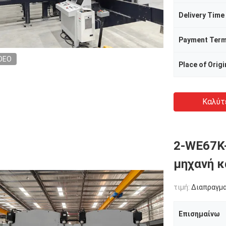
Delivery Time
Payment Ter
DEO
Place of Origi
Καλύτ
2-WE67K
μηχανή 
τιμή:
Διαπραγμ
Επισημαίνω