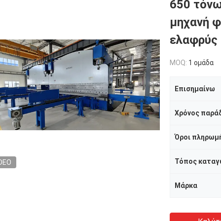
650 τόνω
μηχανή φ
ελαφρύς 
MOQ:
1 ομάδα
Επισημαίνω
Χρόνος παρά
Όροι πληρωμ
Τόπος καταγ
DEO
Μάρκα