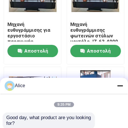
Ξενάγηση στο Εργοστάσιο
Μηχανή
Μηχανή
ευθυγράμμισης για
ευθυγράμμισης
Ποιοτικός έλεγχος
εργοστάσιο
φωτεινών στύλων
παραγωγής
μοντέλο JZ-63-4000
φωτεινών
Αποστολή
Αποστολή
Επικοινωνήστε μαζί μας
υψόστατων με
μέγιστη απόδοση 100
ερώτησης
ερώτησης
στύλων/ώρα
Ειδήσεις
Alice
Υποθέσεις
9:35 PM
Ζητήστε μια προσφορά
Good day, what product are you looking 
for?
Μηχανή
Πολωνός που ισιώνει
cnc υδραυλικό φρένο Τύπου