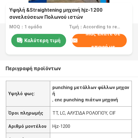
Υψηλή &Straightening μηχανή hjz-1200
συνελεύσεων Πολωνού ιστών
MOQ：1 ομάδα
Τιμή：According to requirements
Μας ελάτε σε
Καλύτερη τιμή
επαφή με
Περιγραφή προϊόντων
punching μετάλλων φύλλων μηχαν
Υψηλό φως:
ή
,
cnc punching πιάτων μηχανή
Όροι πληρωμής
TT, LC, ΑΛΥΣΊΔΑ ΡΟΛΟΓΙΟΎ, CIF
Αριθμό μοντέλου
Hjz-1200