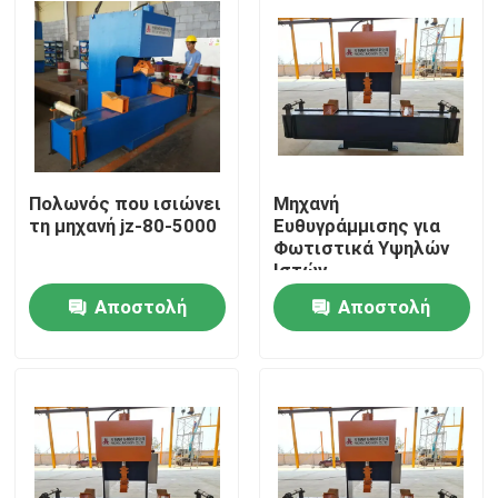
Πολωνός που ισιώνει
Μηχανή
τη μηχανή jz-80-5000
Ευθυγράμμισης για
Φωτιστικά Υψηλών
Ιστών
Αποστολή
Αποστολή
Αρχική
ερώτησης
ερώτησης
Προϊόντα
Σχετικά με εμάς