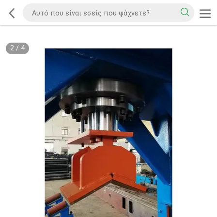
2
/
4