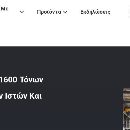
 Με
Προϊόντα
Εκδηλώσεις
υ
/
CNC Πρεσσομηχανή Tandem 1600 Τόνων Δύναμης, Κατασκευή Υψη
1600 Τόνων
 Ιστών Και