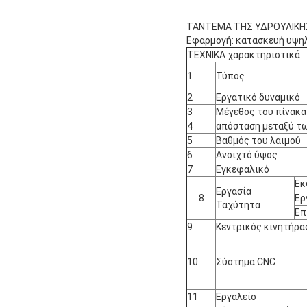
ΤΑΝΤΕΜΑ ΤΗΣ ΥΔΡΟΥΛΙΚΗΣ
Εφαρμογή: κατασκευή υψη
ΤΕΧΝΙΚΑ χαρακτηριστικά
1
Τύπος
2
Εργατικό δυναμικό
3
Μέγεθος του πίνακα
4
απόσταση μεταξύ τ
5
Βαθμός του λαιμού
6
Ανοιχτό ύψος
7
Εγκεφαλικό
Εκ
Εργασία
8
Ερ
Ταχύτητα
Επ
9
Κεντρικός κινητήρα
10
Σύστημα CNC
11
Εργαλείο