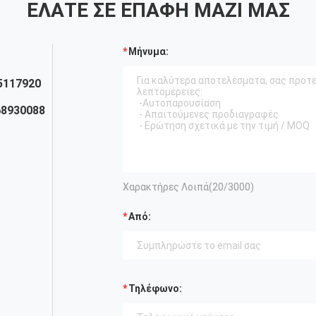
ΕΛΆΤΕ ΣΕ ΕΠΑΦΉ ΜΑΖΊ ΜΑΣ
Μήνυμα:
5117920
68930088
Χαρακτήρες Λοιπά(
20
/3000)
Από:
Τηλέφωνο: