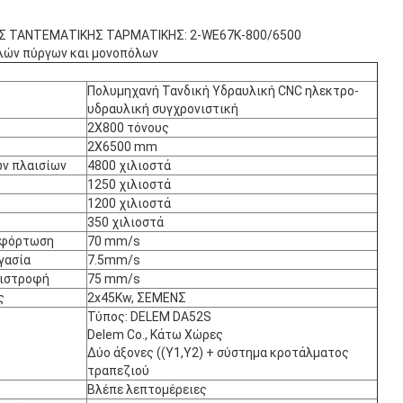
 ΤΑΝΤΕΜΑΤΙΚΗΣ ΤΑΡΜΑΤΙΚΗΣ: 2-WE67K-800/6500
λών πύργων και μονοπόλων
Πολυμηχανή Τανδική Υδραυλική CNC ηλεκτρο-
υδραυλική συγχρονιστική
2X800 τόνους
2X6500 mm
ων πλαισίων
4800 χιλιοστά
1250 χιλιοστά
1200 χιλιοστά
350 χιλιοστά
φόρτωση
70 mm/s
γασία
7.5mm/s
ιστροφή
75 mm/s
ς
2x45Kw, ΣΕΜΕΝΣ
Τύπος: DELEM DA52S
Delem Co., Κάτω Χώρες
Δύο άξονες ((Y1,Y2) + σύστημα κροτάλματος
τραπεζιού
Βλέπε λεπτομέρειες