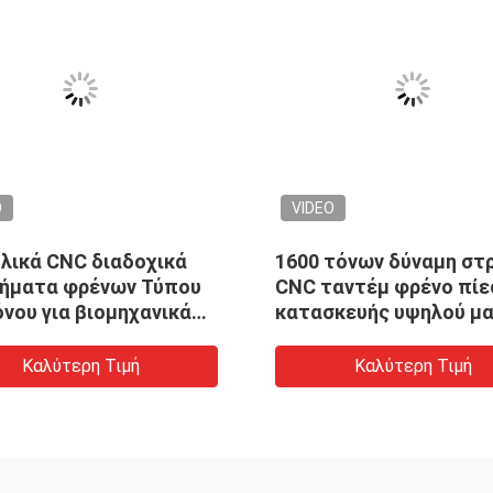
O
VIDEO
 DA53T χειρισμός 650
Ασφαλές CNC Synchro
 αυτόματη μεγάλη
υδραυλικό διαδοχικό 
ή πέδησης CNC
14000mm πλάτος 2-
1200T/7000mm Τύπου
Καλύτερη Τιμή
Καλύτερη Τιμή