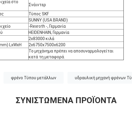
ιχεία στο
Σνάιντερ
ες
Τύπος SKF
SUNNY (USA BRAND)
οιχείο
-Rexroth -, Γερμανία
ού
HEIDENHAIN, Γερμανία
2x83000 κιλά
(mm) LxWxH
2x6750x7500x6200
Το μηχάνημα πρέπει να αποσυναρμολογείται
κατά τη μεταφορά.
φρένο Τύπου μετάλλων
υδραυλική μηχανή φρένων Τ
ΣΥΝΙΣΤΏΜΕΝΑ ΠΡΟΪΌΝΤΑ