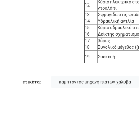
Κύρια ηλεκτρικά στο
12
ντουλάπι
13
Σφραγίδα στις φιάλ
14
Υδραυλική αντλία
15
Κύριο υδραυλικό στ
16
Δείκτης σχηματισμ
17
βάρος
18
Συνολικό μέγεθος (
19
Συσκευή:
ετικέτα:
κάμπτοντας μηχανή πιάτων χάλυβα