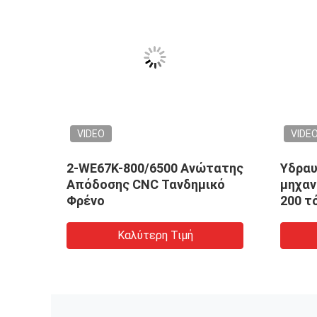
VIDEO
VIDE
Υδραυλική CNC διαδοχική
DELEM
/
Τύπου κάμπτοντας μηχανή
τόνων
πιάτων φρένων βαρέων
μηχαν
καθηκόντων 2-400T/7000mm
Καλύτερη Τιμή