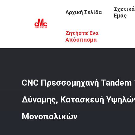
Σχετικά
Αρχική Σελίδα
Εμάς
Ζητήστε Ένα
Αρχική Σελίδα
/
Προϊόντα
/
CNC Διαδοχικό Φρένο Τύπο
Απόσπασμα
CNC Πρεσσομηχανή Tandem 
Δύναμης, Κατασκευή Υψηλών
Μονοπολικών