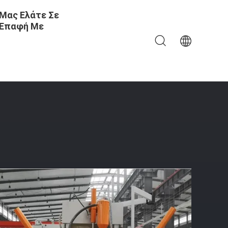
Μας Ελάτε Σε
Επαφή Με
τας Στενά Μηχανή HM800-14000 Για Τον Υψηλό Ιστό