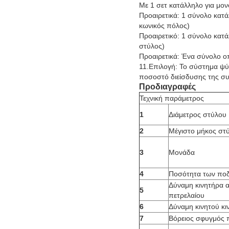
Με 1 σετ κατάλληλο για μο
Προαιρετικά: 1 σύνολο κατά
κωνικός πόλος)
Προαιρετικό: 1 σύνολο κατ
στύλος)
Προαιρετικά: Ένα σύνολο 
11.Επιλογή: Το σύστημα ψύ
ποσοστό διείσδυσης της συ
Προδιαγραφές
Τεχνική παράμετρος
1
Διάμετρος στύλου
2
Μέγιστο μήκος στ
3
Μονάδα
4
Ποσότητα των ποδ
Δύναμη κινητήρα α
5
πετρελαίου
6
Δύναμη κινητού κι
7
Βόρειος σφυγμός 