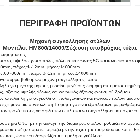
ΠΕΡΙΓΡΑΦΉ ΠΡΟΪΌΝΤΩΝ
Μηχανή συγκόλλησης στύλων
Μοντέλο: HM800/14000/Σύζευση υποβρύχιας τόξας
ύ εκφόρτωσης
νοπόλο, υψηλόστρωτο πόλο, πόλο επικοινωνίας 5G και κανονικό πόλο
800mm, πάχος:4~12mm, μήκος:14000mm
τρου:60~800mm, πάχος:3~12mm, μήκος:14000mm
ονό σύρμα βυθισμένο μηχανή συγκόλλησης τόξου
ληλο για μεγάλης μήκους μεσαίου μεγέθους διαμήκη αυτοματοποιημένη
ς, άξονας υψηλής άξονας και κανονικός άξονας φωτισμού δρόμου
ως κατάλληλη για συγκόλληση πολυγωνικών και κωνικών πόλων μεσαίου
 έχει μόνο μία συγκόλληση.Το φορτηγό είναι εξοπλισμένο με ρυθμιζόμ
 τον τροχό πίεσης να σφίξει τον στύλο και να συγκολλήσει ταυτόχρονα.
ύστημα CNC, με την αλλαγή της διάμετρος στύλου, ρυθμίζει αυτόματα 
ασιού πόδι,αυτόματα ταιριάζει με την ταχύτητα τροφοδοσίας και τη θέσ
άσταση, ώστε να εξασφαλίζεται η ομαλή συγκόλληση.