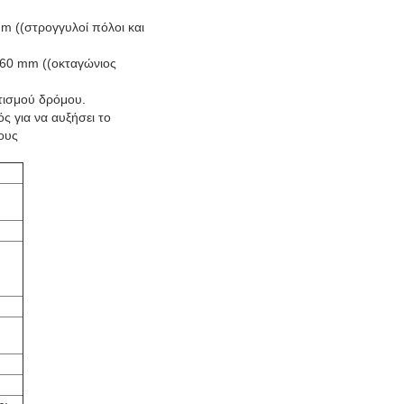
m ((στρογγυλοί πόλοι και
 60 mm ((οκταγώνιος
τισμού δρόμου.
 για να αυξήσει το
ους