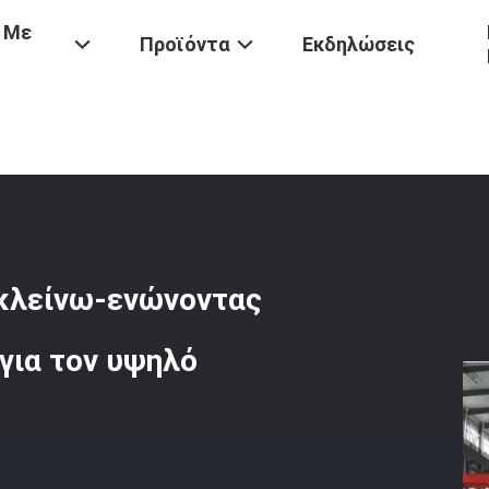
 Με
Προϊόντα
Εκδηλώσεις
 Στενά Μηχανή Πολωνού
/
Πρότυπη Ελαφριά Πολωνός Κλείνω-Ενώνον
κλείνω-ενώνοντας
για τον υψηλό