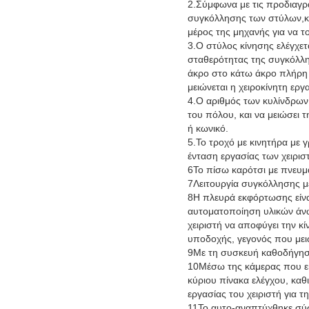
2.Σύμφωνα με τις προδιαγρ
συγκόλλησης των στύλων,και
μέρος της μηχανής για να τ
3.Ο στύλος κίνησης ελέγχετ
σταθερότητας της συγκόλλη
άκρο στο κάτω άκρο πλήρη 
μειώνεται η χειροκίνητη εργ
4.Ο αριθμός των κυλίνδρων 
του πόλου, και να μειώσει 
ή κωνικό.
5.Το τροχό με κινητήρα με γ
ένταση εργασίας των χειρισ
6Το πίσω καρότσι με πνευμα
7Λειτουργία συγκόλλησης μ
8Η πλευρά εκφόρτωσης είναι
αυτοματοποίηση υλικών άνω 
χειριστή να αποφύγει την κ
υποδοχής, γεγονός που μειώ
9Με τη συσκευή καθοδήγηση
10Μέσω της κάμερας που εί
κύριου πίνακα ελέγχου, κα
εργασίας του χειριστή για 
11Το αυτο-αναπτύχθηκε σύσ