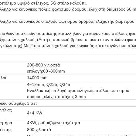
νοπόλεμο υψηλό στέλεχος, 5G στύλο καλούπι.
λληλο για κανονικές πόλεις φωτισμού δρόμου, ελάχιστη διάμετρος 60 m
άλληλο για κανονικούς στύλους φωτισμού δρόμου, ελάχιστης διάμετρου
οπίσθιων συσκευών συμπίεσης κατάλληλων για κανονικούς στύλους φω
ξης μπλοκ χαλκού, (Αυτή η συσκευή βρίσκεται μέσα στον πυλώνα φωτός
γκόλλησης) Με 2 σετ μπλοκ χαλκού για κωνικούς και οκταγώνιους πόλ
200-800 χιλιοστά
επιλογή:60~800mm
ύλου
14000 mm
4~12mm, Q235, Q345
Εναλλακτική επιλογή: φυσιολογικός στύλος φωτισμού
δρόμου, ελάχιστο πάχος:3 mm
ιών σύσφιξης
3 σετ
ντλίας
4+4 KW
νητήρα
4KW, ρυθμιζόμενη ταχύτητα
πίεσης
800 χιλιοστά