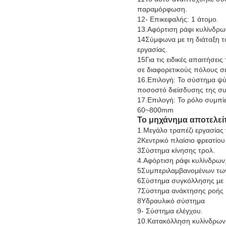
παραμόρφωση.
12- Επικεφαλής: 1 άτομο.
13.Αφόρτιση ράφι κυλίνδρων
14Σύμφωνα με τη διάταξη τ
εργασίας.
15Για τις ειδικές απαιτήσει
σε διαφορετικούς πόλους σ
16.Επιλογή: Το σύστημα ψύ
ποσοστό διείσδυσης της συ
17.Επιλογή: Το ρόλο συμπίε
60~800mm
Το μηχάνημα αποτελείτ
1.Μεγάλο τραπέζι εργασίας 
2Κεντρικό πλαίσιο φρεατίου
3Σύστημα κίνησης τρολ.
4.Αφόρτιση ράφι κυλίνδρων,
5Συμπεριλαμβανομένων των
6Σύστημα συγκόλλησης με 
7Σύστημα ανάκτησης ροής
8Υδραυλικό σύστημα
9- Σύστημα ελέγχου.
10.Κατακόλληση κυλίνδρων,