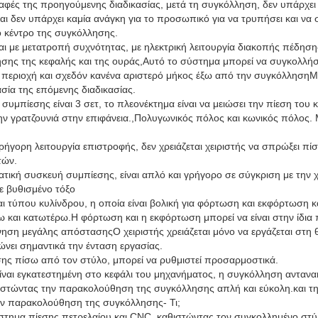
αφές της προηγούμενης διαδικασίας, μετά τη συγκόλληση, δεν υπάρχε
 δεν υπάρχει καμία ανάγκη για το προσωπικό για να τρυπήσει και να 
ο κέντρο της συγκόλλησης.
αι με μετατροπή συχνότητας, με ηλεκτρική λειτουργία διακοπής πέδηση
σης της κεφαλής και της ουράς,Αυτό το σύστημα μπορεί να συγκολλήσ
περιοχή και σχεδόν κανένα αριστερό μήκος έξω από την συγκόλλησηΜ
ασία της επόμενης διαδικασίας.
συμπίεσης είναι 3 σετ, το πλεονέκτημα είναι να μειώσει την πίεση του 
την γρατζουνιά στην επιφάνεια.,Πολυγωνικός πόλος και κωνικός πόλος. 
ρήγορη λειτουργία επιστροφής, δεν χρειάζεται χειριστής να σπρώξει πίσω
τών.
τική συσκευή συμπίεσης, είναι απλό και γρήγορο σε σύγκριση με την χ
ε βυθισμένο τόξο
 τύπου κυλίνδρου, η οποία είναι βολική για φόρτωση και εκφόρτωση κα
και κατωτέρω.Η φόρτωση και η εκφόρτωση μπορεί να είναι στην ίδια π
ίνηση μεγάλης απόστασηςΟ χειριστής χρειάζεται μόνο να εργάζεται στη
νει σημαντικά την ένταση εργασίας.
ς πίσω από τον στύλο, μπορεί να ρυθμιστεί προσαρμοστικά.
ναι εγκατεστημένη στο κεφάλι του μηχανήματος, η συγκόλληση αντανα
θιστώντας την παρακολούθηση της συγκόλλησης απλή και εύκολη.και τη
την παρακολούθηση της συγκόλλησης- Τι;
τημα πίεσης πετρελαίου και CNC, καθιστώντας τον συγκολλημένο στύλ