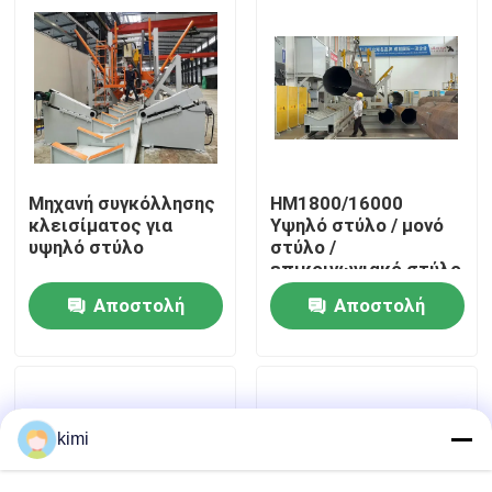
Ξενάγηση στο Εργοστάσιο
Ποιοτικός έλεγχος
Επικοινωνήστε μαζί μας
Μηχανή συγκόλλησης
HM1800/16000
κλεισίματος για
Υψηλό στύλο / μονό
υψηλό στύλο
στύλο /
επικοινωνιακό στύλο
Ειδήσεις
Αποστολή
Αποστολή
Υποθέσεις
ερώτησης
ερώτησης
Ζητήστε μια προσφορά
kimi
cnc υδραυλικό φρένο Τύπου