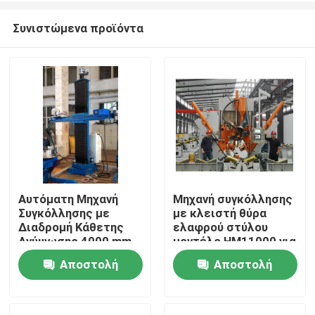
Συνιστώμενα προϊόντα
Αυτόματη Μηχανή
Μηχανή συγκόλλησης
Συγκόλλησης με
με κλειστή θύρα
Αρχική
Διαδρομή Κάθετης
ελαφρού στύλου
Ανύψωσης 4000 mm
μοντέλο HM11000 για
και Εφαρμόσιμη
υψηλό στύλο και
Αποστολή
Αποστολή
Προϊόντα
Διάμετρο 700-4000
μονοστάτη
Φ mm για Συγκόλληση
ερώτησης
ερώτησης
Μεγάλων Σωλήνων
Σχετικά με εμάς
Νερού