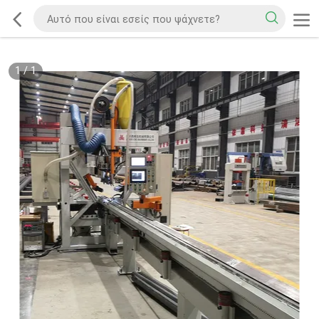
1
/
1