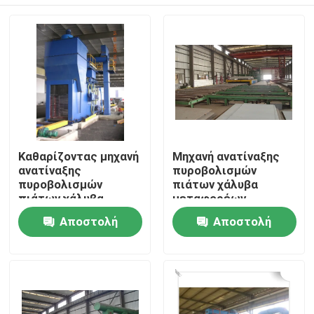
Καθαρίζοντας μηχανή
Μηχανή ανατίναξης
ανατίναξης
πυροβολισμών
πυροβολισμών
πιάτων χάλυβα
πιάτων χάλυβα
μεταφορέων
μεταφορέων
κυλίνδρων για το
Αρχική
Αποστολή
Αποστολή
κυλίνδρων υψηλής
σφυρηλατημένο
αποδοτικότητας για
κομμάτι, Foudry,
ερώτησης
ερώτησης
βιομηχανία ρίψεων
Προϊόντα
Σχετικά με εμάς