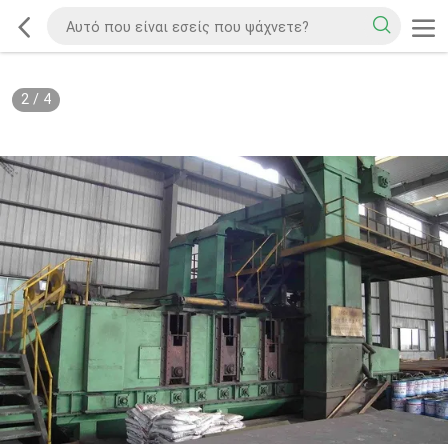
2
/
4