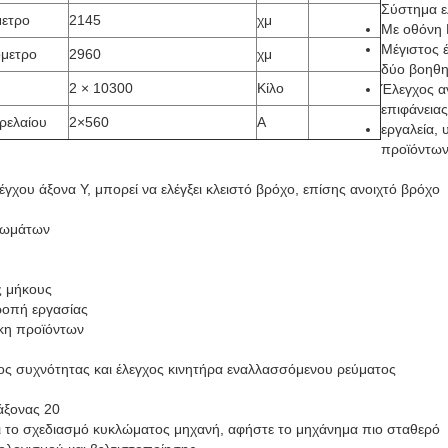
Σύστημα ε
μετρο
2145
χμ
Με οθόνη
Μέγιστος έ
μετρο
2960
χμ
δύο βοηθητ
2 × 10300
Κίλο
Έλεγχος α
επιφάνειας
ρελαίου
2×560
Α
εργαλεία, 
προϊόντω
χου άξονα Y, μπορεί να ελέγξει κλειστό βρόχο, επίσης ανοιχτό βρόχο
ρωμάτων
ς μήκους
ροπή εργασίας
ήκη προϊόντων
χος συχνότητας και έλεγχος κινητήρα εναλλασσόμενου ρεύματος
άξονας 20
 το σχεδιασμό κυκλώματος μηχανή, αφήστε το μηχάνημα πιο σταθερό