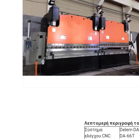
Λεπτομερή περιγραφή το
Σύστημα
Delem DA
ελέγχου CNC:
DA-66T