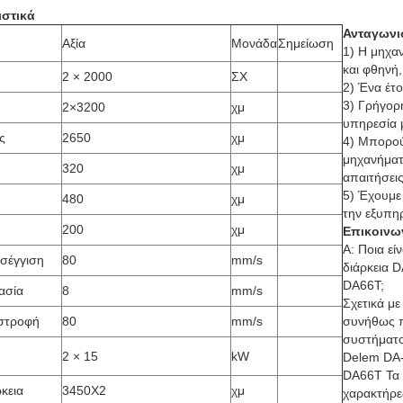
ιστικά
Ανταγωνι
Αξία
Μονάδα
Σημείωση
1) Η μηχα
και φθηνή,
2 × 2000
ΣΧ
2) Ένα έτ
3) Γρήγορ
2×3200
χμ
υπηρεσία 
ς
2650
χμ
4) Μπορού
μηχανήματ
320
χμ
απαιτήσει
5) Έχουμε
480
χμ
την εξυπη
200
χμ
Επικοινων
Α: Ποια εί
σέγγιση
80
mm/s
διάρκεια 
DA66T;
ασία
8
mm/s
Σχετικά μ
στροφή
80
mm/s
συνήθως π
συστήματο
2 × 15
kW
Delem DA-
DA66T Τα 
κεια
3450Χ2
χμ
χαρακτήρε