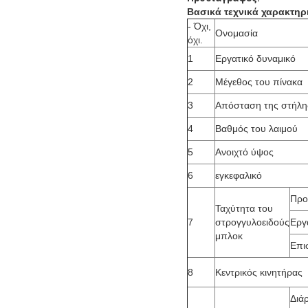
Βασικά τεχνικά χαρακτηρ
- Όχι,
Ονομασία
όχι.
1
Εργατικό δυναμικό
2
Μέγεθος του πίνακα
3
Απόσταση της στήλη
4
Βαθμός του λαιμού
5
Ανοιχτό ύψος
6
εγκεφαλικό
Προ
Ταχύτητα του
7
στρογγυλοειδούς
Εργ
μπλοκ
Επι
8
Κεντρικός κινητήρας
Διάρ