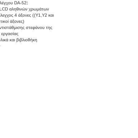
λέγχου DA-52
:
 LCD αληθινών χρωμάτων
λεγχος 4 άξονες ((Y1,Y2 και
ικοί άξονες)
ντιστάθμισης στεφάνου της
 εργασίας
υλικά και βιβλιοθήκη
ν