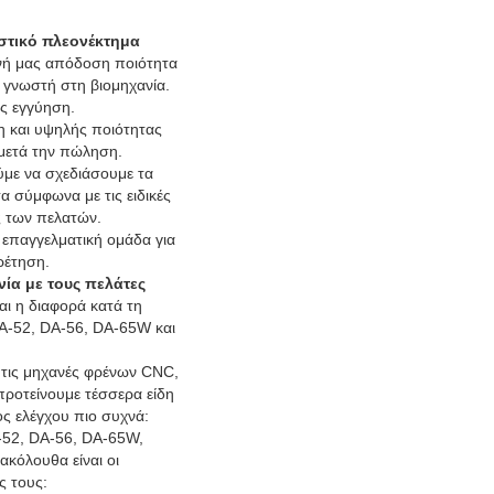
στικό πλεονέκτημα
νή μας απόδοση ποιότητα
 γνωστή στη βιομηχανία.
ος εγγύηση.
η και υψηλής ποιότητας
μετά την πώληση.
με να σχεδιάσουμε τα
α σύμφωνα με τις ειδικές
ς των πελατών.
 επαγγελματική ομάδα για
ρέτηση.
ία με τους πελάτες
ναι η διαφορά κατά τη
DA-52, DA-56, DA-65W και
ε τις μηχανές φρένων CNC,
ροτείνουμε τέσσερα είδη
ς ελέγχου πιο συχνά:
52, DA-56, DA-65W,
ακόλουθα είναι οι
ς τους: