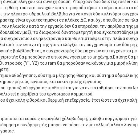
 δύναμη ελέγχου και συνεχή δράση. Υπάρχουν δύο δείκτες raster και
ι τη θέση του ram συνεχώς και να τροφοδοτήσει το σήμα πίσω στο σ
ι την ηλεκτρο-υδραυλική βαλβίδα για να κάνει δύο κύλινδροι συγχρον
ράστερ είναι εγκατεστημένοι σε πλάκες ∆C, και όχι απευθείας σε πλ
 του πλαισίου κατά την εργασία δεν θα επηρεάσει την ακρίβεια της μ
 δουλεύουν μαζί, το διαφορικό δυνατομετρητή που εγκαταστάθηκε μ
α συγχρονισμού σε ηλεκτρονικό και θα επιστρέψει στην πλάκα συγχ
θεί από τον ενισχυτή της για να ελέγξει τον συγχρονισμό των δύο μη
γικής βαλβίδαςΈτσι, ο συγχρονισμός δύο μηχανών επιτυγχάνεται με 
ειριστής θα μπορούσε να επικοινωνήσει με το μηχάνημα.Επίσης θα μ
Οι στροφές (Y1, Y2) του ram θα μπορούσαν να κάνουν μια μικρή κλίση
ήστη.
τημα καθοδήγησης, σύστημα μέτρησης θέσης και σύστημα υδραυλικής
ήρους μήκους εργασίας και εκκεντρικής εργασίας.
ου τραπεζιού εργασίας υιοθετείται για να αντισταθμίσει την απόκλ
φαλιστεί η ακρίβεια του εργασιακού κομματιού.
ου έχει καλή φθορά και θερμική επεξεργασία, έτσι ώστε να έχει καλ
ιμοποιείται ευρέως σε μεγάλη χάλυβα δομή, χάλυβα πύργο, φορτηγό 
κόσμηση.ο συνδρομητής μπορεί να πάρει την μεταλλική πλάκα λυγισμ
γασίας.