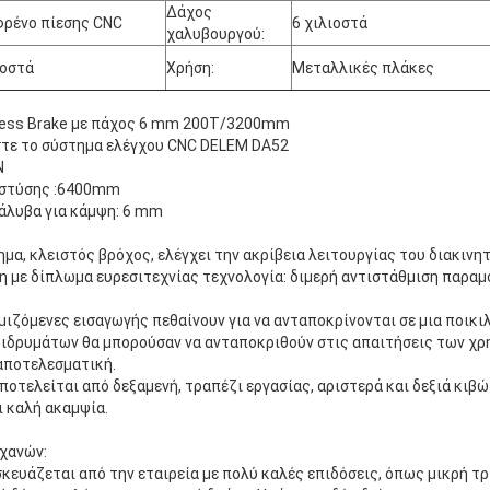
Δάχος
φρένο πίεσης CNC
6 χιλιοστά
χαλυβουργού:
ιοστά
Χρήση:
Μεταλλικές πλάκες
ess Brake με πάχος 6 mm 200T/3200mm
στε το σύστημα ελέγχου CNC DELEM DA52
N
 στύσης :6400mm
χάλυβα για κάμψη: 6 mm
α, κλειστός βρόχος, ελέγχει την ακρίβεια λειτουργίας του διακινητ
η με δίπλωμα ευρεσιτεχνίας τεχνολογία: διμερή αντιστάθμιση παρα
μιζόμενες εισαγωγής πεθαίνουν για να ανταποκρίνονται σε μια ποικι
 ιδρυμάτων θα μπορούσαν να ανταποκριθούν στις απαιτήσεις των χρη
 αποτελεσματική.
ποτελείται από δεξαμενή, τραπέζι εργασίας, αριστερά και δεξιά κιβώ
ι καλή ακαμψία.
χανών:
κευάζεται από την εταιρεία με πολύ καλές επιδόσεις, όπως μικρή τ