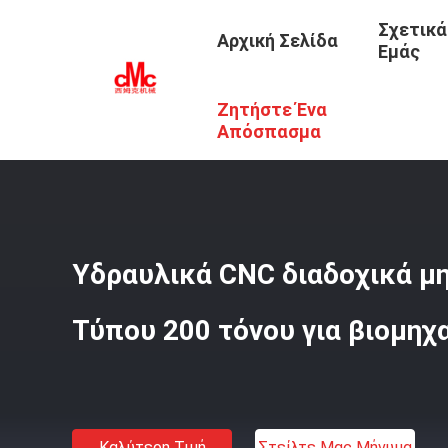
Σχετικά
Αρχική Σελίδα
Εμάς
Ζητήστε Ένα
Αρχική Σελίδα
/
Προϊόντα
/
CNC Διαδοχικό Φρένο Τύπο
Απόσπασμα
Υδραυλικά CNC διαδοχικά μ
Τύπου 200 τόνου για βιομη
Καλύτερη Τιμή
Στείλτε Μας Μήνυμα