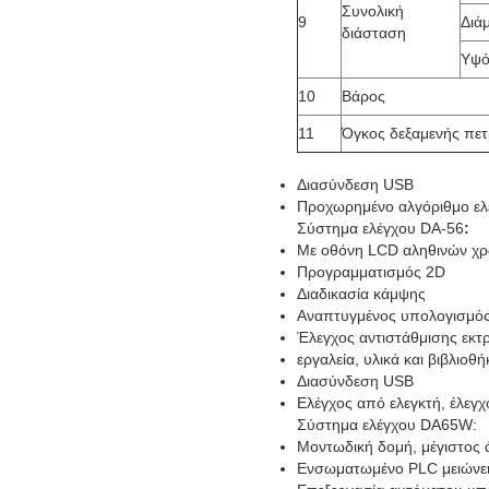
Συνολική
9
Διά
διάσταση
Υψό
10
Βάρος
11
Όγκος δεξαμενής πετ
Διασύνδεση USB
Προχωρημένο αλγόριθμο ελέγ
Σύστημα ελέγχου DA-56
:
Με οθόνη LCD αληθινών χ
Προγραμματισμός 2D
Διαδικασία κάμψης
Αναπτυγμένος υπολογισμό
Έλεγχος αντιστάθμισης εκτ
εργαλεία, υλικά και βιβλιοθ
Διασύνδεση USB
Ελέγχος από ελεγκτή, έλεγ
Σύστημα ελέγχου DA65W:
Μοντωδική δομή, μέγιστος 
Ενσωματωμένο PLC μειώνει