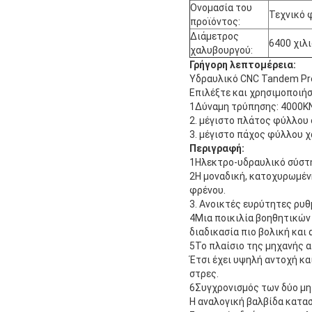
Ονομασία του
Τεχνικό 
προϊόντος:
Διάμετρος
6400 χιλ
χαλυβουργού:
Γρήγορη λεπτομέρεια:
Υδραυλικό CNC Tandem Pr
Επιλέξτε και χρησιμοποιή
1Δύναμη τρύπησης: 4000K
2. μέγιστο πλάτος φύλλου
3. μέγιστο πάχος φύλλου 
Περιγραφή:
1Ηλεκτρο-υδραυλικό σύστημ
2Η μοναδική, κατοχυρωμέν
φρένου.
3. Ανοικτές ευρύτητες ρυθ
4Μια ποικιλία βοηθητικών
διαδικασία πιο βολική και
5Το πλαίσιο της μηχανής α
Έτσι έχει υψηλή αντοχή κα
στρες.
6Συγχρονισμός των δύο μη
Η αναλογική βαλβίδα κατασ