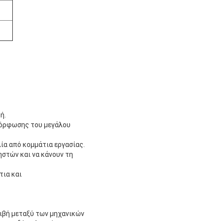
ή.
μόρφωσης του μεγάλου
λία από κομμάτια εργασίας.
στών και να κάνουν τη
τια και
ριβή μεταξύ των μηχανικών