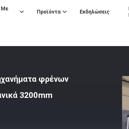
 Με
Προϊόντα
Εκδηλώσεις
υ
/
Υδραυλικά CNC Διαδοχικά Μηχανήματα Φρένων Τύπου 200 Τόνου 
ηχανήματα φρένων
χανικά 3200mm