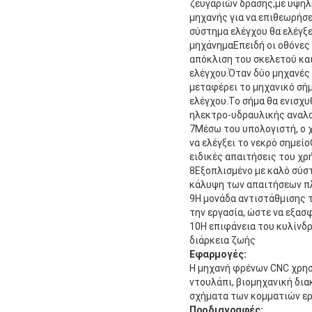
ζευγαριών δράσης,με υψηλή
μηχανής για να επιθεωρήσε
σύστημα ελέγχου θα ελέγξε
μηχάνημαΕπειδή οι οθόνες 
απόκλιση του σκελετού και
ελέγχου.Όταν δύο μηχανές
μεταφέρει το μηχανικό σήμ
ελέγχου.Το σήμα θα ενισχυ
ηλεκτρο-υδραυλικής αναλο
7Μέσω του υπολογιστή, ο χ
να ελέγξει το νεκρό σημείο
ειδικές απαιτήσεις του χρ
8Εξοπλισμένο με καλό σύσ
κάλυψη των απαιτήσεων πλ
9Η μονάδα αντιστάθμισης τ
την εργασία, ώστε να εξασ
10Η επιφάνεια του κυλίνδρ
διάρκεια ζωής
Εφαρμογές:
Η μηχανή φρένων CNC χρησ
ντουλάπι, βιομηχανική δια
σχήματα των κομματιών ερ
Προδιαγραφές: