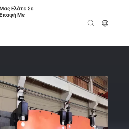
Μας Ελάτε Σε
Επαφή Με
Για Βιομηχανικά 3200mm