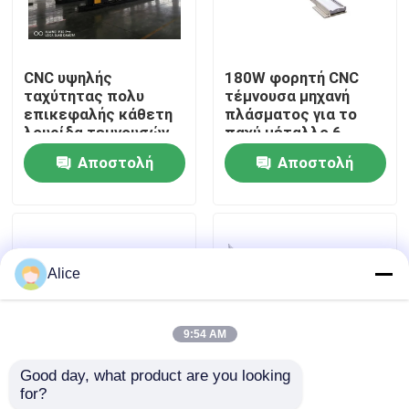
Ξενάγηση στο Εργοστάσιο
CNC υψηλής
180W φορητή CNC
ταχύτητας πολυ
τέμνουσα μηχανή
Ποιοτικός έλεγχος
επικεφαλής κάθετη
πλάσματος για το
λουρίδα τεμνουσών
παχύ μέταλλο 6 -
μηχανών πλάσματος
150mm
Αποστολή
Αποστολή
Επικοινωνήστε μαζί μας
για βιομηχανικό
ερώτησης
ερώτησης
Ειδήσεις
Alice
Υποθέσεις
9:54 AM
Ζητήστε μια προσφορά
Good day, what product are you looking 
for?
Αυτόματοι υψηλοί
CNC λουρίδων
cnc υδραυλικό φρένο Τύπου