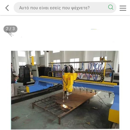
2
/
3