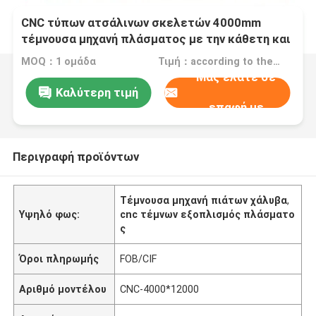
CNC τύπων ατσάλινων σκελετών 4000mm
τέμνουσα μηχανή πλάσματος με την κάθετη και
οριζόντια κοπή
MOQ：1 ομάδα
Τιμή：according to the machine requirement
Μας ελάτε σε
Καλύτερη τιμή
επαφή με
Περιγραφή προϊόντων
Τέμνουσα μηχανή πιάτων χάλυβα
,
Υψηλό φως:
cnc τέμνων εξοπλισμός πλάσματο
ς
Όροι πληρωμής
FOB/CIF
Αριθμό μοντέλου
CNC-4000*12000