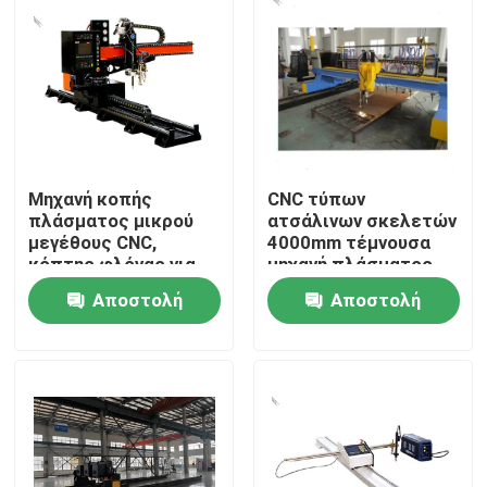
Μηχανή κοπής
CNC τύπων
πλάσματος μικρού
ατσάλινων σκελετών
μεγέθους CNC,
4000mm τέμνουσα
κόπτης φλόγας για
μηχανή πλάσματος
λεπτή πλάκα
με την κάθετη και
Αποστολή
Αποστολή
οριζόντια κοπή
Αρχική
ερώτησης
ερώτησης
Προϊόντα
Σχετικά με εμάς