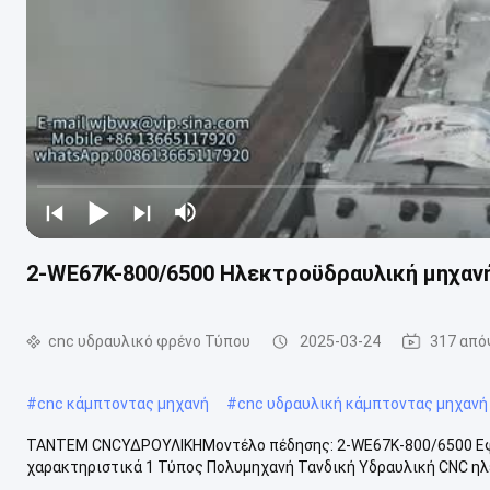
2-WE67K-800/6500 Ηλεκτροϋδραυλική μηχα
cnc υδραυλικό φρένο Τύπου
2025-03-24
317 από
#
cnc κάμπτοντας μηχανή
#
cnc υδραυλική κάμπτοντας μηχαν
ΤΑΝΤΕΜ CNCΥΔΡΟΥΛΙΚΗΜοντέλο πέδησης: 2-WE67K-800/6500 Εφ
χαρακτηριστικά 1 Τύπος Πολυμηχανή Τανδική Υδραυλική CNC ηλε