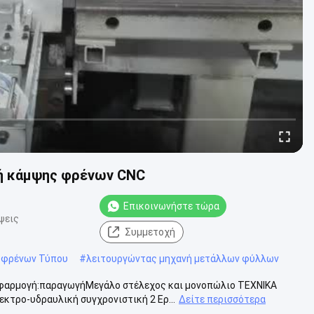
νή κάμψης φρένων CNC
Επικοινωνήστε τώρα
ψεις
Συμμετοχή
ή φρένων Τύπου
#
λειτουργώντας μηχανή μετάλλων φύλλων
αρμογή:παραγωγήΜεγάλο στέλεχος και μονοπώλιο ΤΕΧΝΙΚΑ
κτρο-υδραυλική συγχρονιστική 2 Ερ...
Δείτε περισσότερα