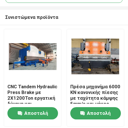
Συνιστώμενα προϊόντα
CNC Tandem Hydraulic
Πρέσα μηχανήμα 6000
Αρχική
Press Brake με
KN κανονικής πίεσης
2X1200Ton εργατική
με ταχύτητα κάμψης
δύναμη και
5mm/s και μήκος
Προϊόντα
2X6250mm μήκος
πλάκας 2200-
Αποστολή
Αποστολή
τραπεζιού για μακρά
7000mm
διάρκεια ζωής
ερώτησης
ερώτησης
Σχετικά με εμάς