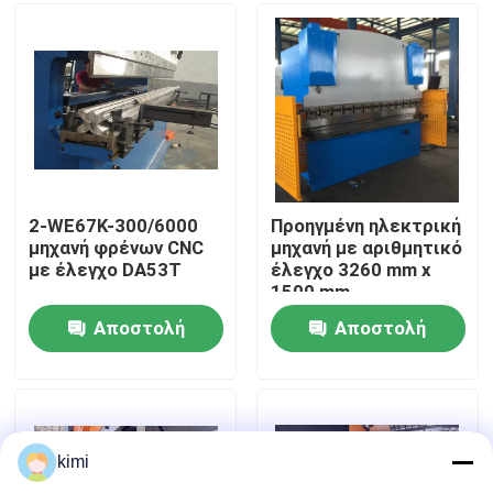
Ξενάγηση στο Εργοστάσιο
Ποιοτικός έλεγχος
Επικοινωνήστε μαζί μας
2-WE67K-300/6000
Προηγμένη ηλεκτρική
μηχανή φρένων CNC
μηχανή με αριθμητικό
με έλεγχο DA53T
έλεγχο 3260 mm x
Ειδήσεις
1500 mm
Αποστολή
Αποστολή
Υποθέσεις
ερώτησης
ερώτησης
Ζητήστε μια προσφορά
kimi
cnc υδραυλικό φρένο Τύπου