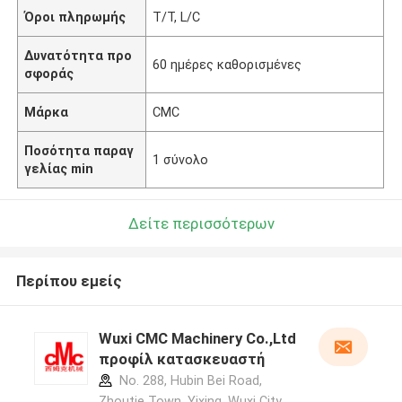
Όροι πληρωμής
T/T, L/C
Δυνατότητα προ
60 ημέρες καθορισμένες
σφοράς
Μάρκα
CMC
Ποσότητα παραγ
1 σύνολο
γελίας min
Δείτε περισσότερων
Περίπου εμείς
Wuxi CMC Machinery Co.,Ltd
προφίλ κατασκευαστή
No. 288, Hubin Bei Road,
Zhoutie Town, Yixing, Wuxi City,