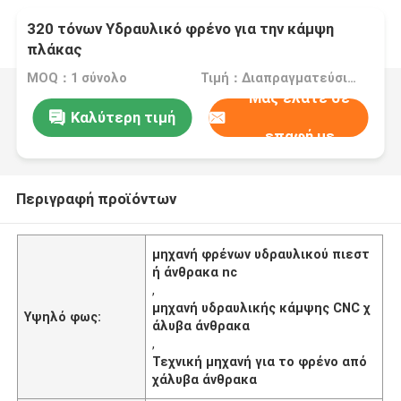
320 τόνων Υδραυλικό φρένο για την κάμψη
πλάκας
MOQ：1 σύνολο
Τιμή：Διαπραγματεύσιμα
Μας ελάτε σε
Καλύτερη τιμή
επαφή με
Περιγραφή προϊόντων
μηχανή φρένων υδραυλικού πιεστ
ή άνθρακα nc
,
μηχανή υδραυλικής κάμψης CNC χ
Υψηλό φως:
άλυβα άνθρακα
,
Τεχνική μηχανή για το φρένο από
χάλυβα άνθρακα