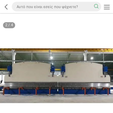
2
/
4