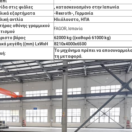
άπι
ίδα στις φιάλες
, κατασκευασμένο στην Ιαπωνία
λικά εξαρτήματα
-Rexroth
-, Γερμανία
λική αντλία
Ηλιόλουστο, ΗΠΑ
τήρας οθόνης γραμμικού
FAGOR, Ισπανία
τισμού
ριστο βάρος
62000 kg ((καθαρά 61000 kg)
ικά μεγέθη ((mm) LxWxH
8210x4000x6500
Το μηχάνημα πρέπει να αποσυναρμολο
υή:
τη μεταφορά.