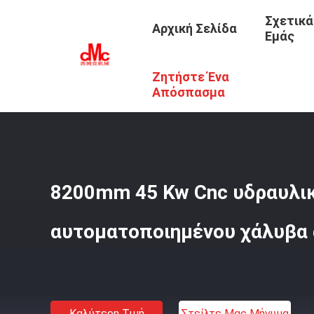
Σχετικά
Αρχική Σελίδα
Εμάς
Ζητήστε Ένα
Αρχική Σελίδα
/
Προϊόντα
/
Cnc Υδραυλικό Φρένο Τύπο
Απόσπασμα
8200mm 45 Kw Cnc υδραυλι
αυτοματοποιημένου χάλυβα
Καλύτερη Τιμή
Στείλτε Μας Μήνυμα