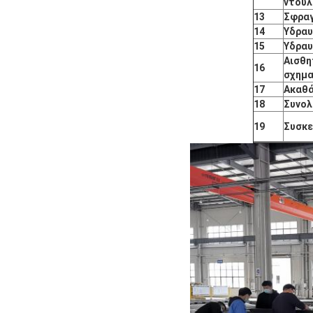
ντουλ
13
Σφραγ
14
Υδραυ
15
Υδραυ
Αισθη
16
σχημα
17
Ακαθά
18
Συνολ
19
Συσκε