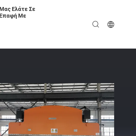
Μας Ελάτε Σε
Επαφή Με
ου Χάλυβα Άνθρακα