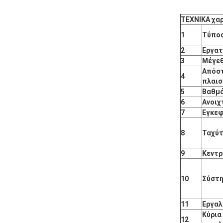
ΤΕΧΝΙΚΑ χα
1
Τύπο
2
Εργατ
3
Μέγεθ
Απόστ
4
πλαισ
5
Βαθμό
6
Ανοιχ
7
Εγκεφ
8
Ταχύ
9
Κεντρ
10
Σύστ
11
Εργαλ
Κύρια
12