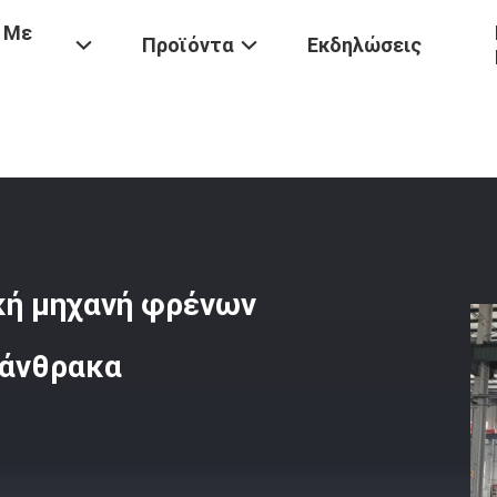
 Με
Προϊόντα
Εκδηλώσεις
υ
/
8200mm 45 Kw Cnc Υδραυλική Μηχανή Φρένων Αυτοματοποιημέν
κή μηχανή φρένων
 άνθρακα