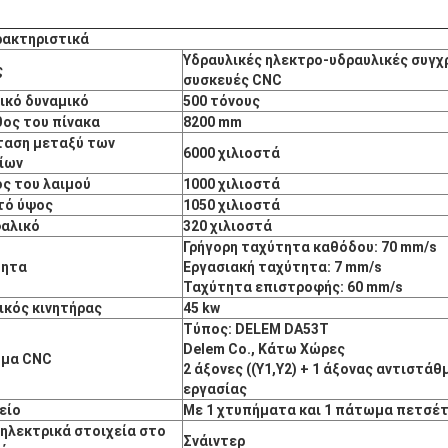
ρακτηριστικά
Υδραυλικές ηλεκτρο-υδραυλικές συγχ
ς
συσκευές CNC
ικό δυναμικό
500 τόνους
ος του πίνακα
8200 mm
αση μεταξύ των
6000 χιλιοστά
ίων
ς του λαιμού
1000 χιλιοστά
τό ύψος
1050 χιλιοστά
αλικό
320 χιλιοστά
Γρήγορη ταχύτητα καθόδου: 70 mm/s
τητα
Εργασιακή ταχύτητα: 7 mm/s
Ταχύτητα επιστροφής: 60 mm/s
ικός κινητήρας
45 kw
Τύπος: DELEM DA53T
Delem Co., Κάτω Χώρες
ημα CNC
2 άξονες ((Y1,Y2) + 1 άξονας αντιστάθ
εργασίας
είο
Με 1 χτυπήματα και 1 πάτωμα πετσέ
 ηλεκτρικά στοιχεία στο
Σνάιντερ