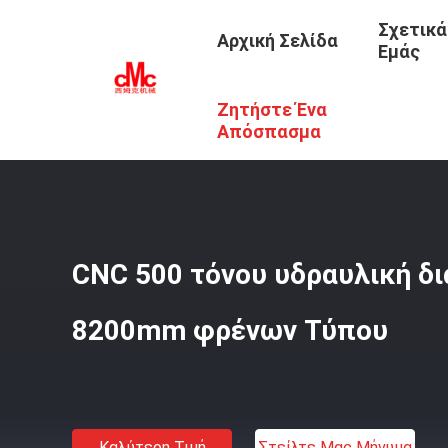
Σχετικά
Αρχική Σελίδα
Εμάς
Ζητήστε Ένα
Αρχική Σελίδα
/
Προϊόντα
/
Cnc Υδραυλικό Φρένο Τύπο
Απόσπασμα
CNC 500 τόνου υδραυλική δι
8200mm φρένων Τύπου
Καλύτερη Τιμή
Στείλτε Μας Μήνυμα