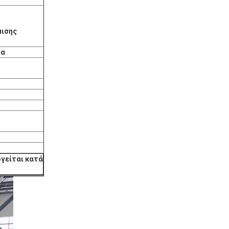
μισης
τα
γείται κατά