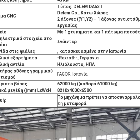
Τύπος: DELEM DA53T
Delem Co., Κάτω Χώρες
ημα CNC
2 άξονες ((Y1,Y2) + 1 άξονας αντιστάθ
εργασίας
είο
Με 1 χτυπήματα και 1 πάτωμα πετσέ
 ηλεκτρικά στοιχεία στο
Σνάιντερ
άπι
ίδα στις φιάλες
, κατασκευασμένο στην Ιαπωνία
λικά εξαρτήματα
-Rexroth
-, Γερμανία
λική αντλία
Ηλιόλουστο, ΗΠΑ
τήρας οθόνης γραμμικού
FAGOR, Ισπανία
τισμού
ριστο βάρος
62000 kg ((καθαρά 61000 kg)
ικά μεγέθη ((mm) LxWxH
8210x4000x6500
Το μηχάνημα πρέπει να αποσυναρμολο
υή:
τη μεταφορά.