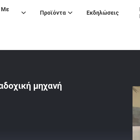
 Με
Προϊόντα
Εκδηλώσεις
υ
/
CNC 500 Τόνου Υδραυλική Διαδοχική Μηχανή 8200mm Φρένων Τ
αδοχική μηχανή