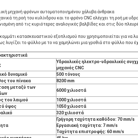
ική μηχανή φρένων αυτοματοποιημένου χάλυβα άνθρακα
ανικά τη ροή του κυλίνδρου και το φρένο CNC ελέγχει τη ροή με υδρ
νισμένη από τις κυριότερες αναλογικές βαλβίδες και στις δύο πλευρ
 κομμάτι κατασκευαστικού εξοπλισμού που χρησιμοποιείται για να λ
ς λυγίζει το φύλλο με το να χαμηλώνει μια γροθιά στο φύλλο που έ
ρακτηριστικά
Υδραυλικές ηλεκτρο-υδραυλικές συγχ
ς
μηχανές CNC
ικό δυναμικό
500 τόνους
ος του πίνακα
8200 mm
αση μεταξύ των
6000 χιλιοστά
ίων
ς του λαιμού
1000 χιλιοστά
τό ύψος
1050 χιλιοστά
αλικό
320 χιλιοστά
Γρήγορη ταχύτητα καθόδου: 70 mm/s
τητα
Εργασιακή ταχύτητα: 7 mm/s
Ταχύτητα επιστροφής: 60 mm/s
ικός κινητήρας
45 kw