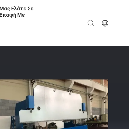
Μας Ελάτε Σε
Επαφή Με
ύπου