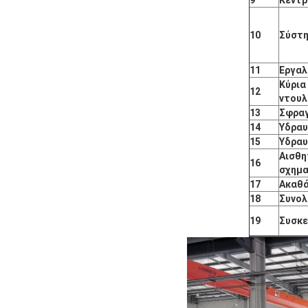
10
Σύστ
11
Εργαλ
Κύρια
12
ντουλ
13
Σφραγ
14
Υδραυ
15
Υδραυ
Αισθη
16
σχημα
17
Ακαθά
18
Συνολ
19
Συσκε