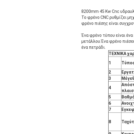
8200mm 45 Kw Cnc υδραυλ
Το φρένο CNC ρυθμίζει μηχ
φρένο πιέσης είναι συγχρο
Ένα φρένο τύπου είναι ένα
μετάλλου.Ένα φρένο πιέσεω
ένα πετράδι.
ΤΕΧΝΙΚΑ χα
1
Τύπο
2
Εργατ
3
Μέγεθ
Απόστ
4
πλαισ
5
Βαθμό
6
Ανοιχ
7
Εγκεφ
8
Ταχύ
9
Κεντρ