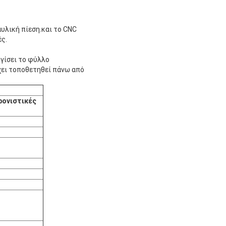
αυλική πίεση.και το CNC
ές.
υγίσει το φύλλο
χει τοποθετηθεί πάνω από
ρονιστικές