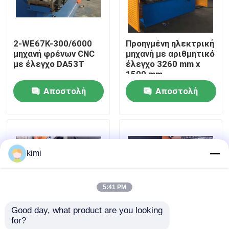
Ξενάγηση στο Εργοστάσιο
2-WE67K-300/6000
Προηγμένη ηλεκτρική
μηχανή φρένων CNC
μηχανή με αριθμητικό
Ποιοτικός έλεγχος
με έλεγχο DA53T
έλεγχο 3260 mm x
1500 mm
Αποστολή
Αποστολή
Επικοινωνήστε μαζί μας
ερώτησης
ερώτησης
Ειδήσεις
kimi
Υποθέσεις
5:41 PM
Ζητήστε μια προσφορά
Good day, what product are you looking 
for?
Μηχανή φρένων CNC
Εργατική δύναμη 400
cnc υδραυλικό φρένο Τύπου