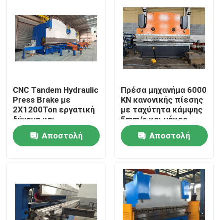
CNC Tandem Hydraulic
Πρέσα μηχανήμα 6000
Press Brake με
KN κανονικής πίεσης
2X1200Ton εργατική
με ταχύτητα κάμψης
δύναμη και
5mm/s και μήκος
2X6250mm μήκος
πλάκας 2200-
Αποστολή
Αποστολή
τραπεζιού για μακρά
7000mm
διάρκεια ζωής
Αρχική
ερώτησης
ερώτησης
Προϊόντα
Σχετικά με εμάς