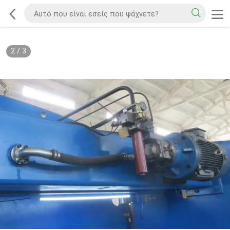
3
/
3