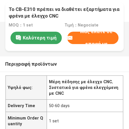
Το CB-E310 πρέπει να διαθέτει εξαρτήματα για
φρένα με έλεγχο CNC
MOQ：1 set
Τιμή：Negociate
Μας ελάτε σε
Καλύτερη τιμή
επαφή με
Περιγραφή προϊόντων
Μέρη πέδησης με έλεγχο CNC
,
Υψηλό φως:
Συστατικά για φρένα ελεγχόμενη
με CNC
Delivery Time
50-60 days
Minimum Order Q
1 set
uantity