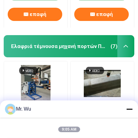
επαφή
επαφή
Ελαφριά τέμνουσα μηχανή πορτών Πολωνού
(7)
τέμνουσα μηχανή
Μηχανή κοπής πόρτας
Mr. Wu
πορτών 350mm
CNC με ελαφρύ πόλο
2000mm ελαφριά
Διάμετρος μέγιστος
Πολωνός 360 βαθμός
350 mm Μέγιστο
9:05 AM
μήκος κοπής 2000 mm
Καλύτερη τιμή
Καλύτερη τιμή