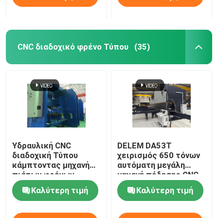
Ρομποτική μηχανή συγκόλλησης
CNC διαδοχικό φρένο Τύπου
(35)
καυτή εμβύθιση που γαλβανίζει τον εξοπλισμό
Υδραυλική CNC
DELEM DA53T
διαδοχική Τύπου
χειρισμός 650 τόνων
κάμπτοντας μηχανή
αυτόματη μεγάλη
πιάτων φρένων
μηχανή πέδησης CNC
βαρέων καθηκόντων
Καλύτερη τιμή
Καλύτερη τιμή
2-400T/7000mm