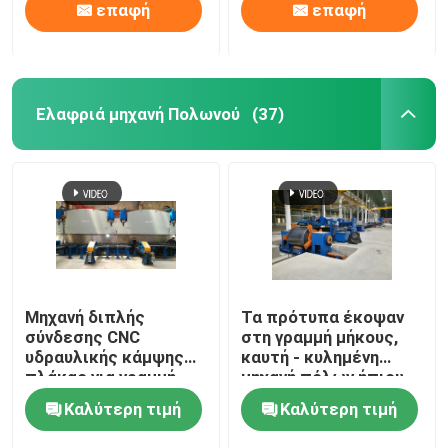
επαφή
επαφή
Ελαφριά μηχανή Πολωνού
(37)
Μηχανή διπλής
Τα πρότυπα έκοψαν
σύνδεσης CNC
στη γραμμή μήκους,
υδραυλικής κάμψης
καυτή - κυλημένη
πλάκας για γραμμή
μηχανή πόλων ήπιου
παραγωγής φωτεινών
χάλυβα ελαφριά για
Καλύτερη τιμή
Καλύτερη τιμή
στύλων
6m 8m 14m