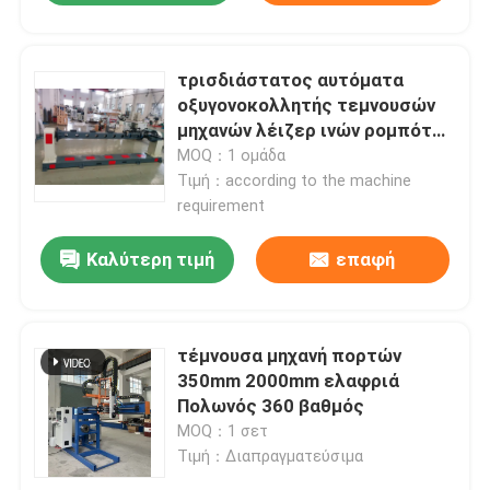
τρισδιάστατος αυτόματα
οξυγονοκολλητής τεμνουσών
μηχανών λέιζερ ινών ρομπότ
ρομποτικός
MOQ：1 ομάδα
Τιμή：according to the machine
requirement
Καλύτερη τιμή
επαφή
τέμνουσα μηχανή πορτών
350mm 2000mm ελαφριά
Πολωνός 360 βαθμός
MOQ：1 σετ
Τιμή：Διαπραγματεύσιμα