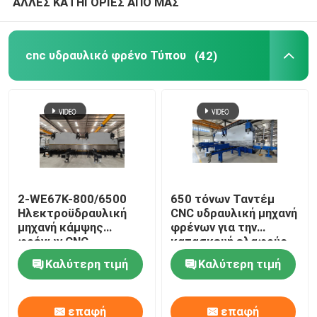
ΑΛΛΕΣ ΚΑΤΗΓΟΡΙΕΣ ΑΠΟ ΜΑΣ
ρόλος προστατευτικών κιγκλιδωμάτων που διαμορφ
cnc υδραυλικό φρένο Τύπου
(42)
υδραυλική κουρεύοντας μηχανή
Ατσαλοβολή Machine
Laser Cutting Machine
2-WE67K-800/6500
650 τόνων Ταντέμ
Ηλεκτροϋδραυλική
CNC υδραυλική μηχανή
CNC μηχάνημα κοπής πλάσματος
μηχανή κάμψης
φρένων για την
φρένων CNC
κατασκευή ελαφρύς
στύλου και υψηλού
Πολωνός που ισιώνει τη μηχανή
Καλύτερη τιμή
Καλύτερη τιμή
μαστού
Σπείρα χάλυβα που σκίζει τη γραμμή
επαφή
επαφή