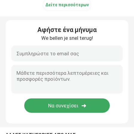
Δείτε περισσότερων
CNC διαδοχικό φρένο Τύπου
Αφήστε ένα μήνυμα
Ελαφριά μηχανή Πολωνού
We bellen je snel terug!
Ελαφριά κλείνω-ενώνοντας στενά μηχανή Πολωνού
Ελαφριά τέμνουσα μηχανή πορτών Πολωνού
Highmast και μονοπωλιακή μηχανή συγκόλλησης ρα
κομμένα κατά μήκος του μηχανήματος
Μυτερή τέμνουσα μηχανή