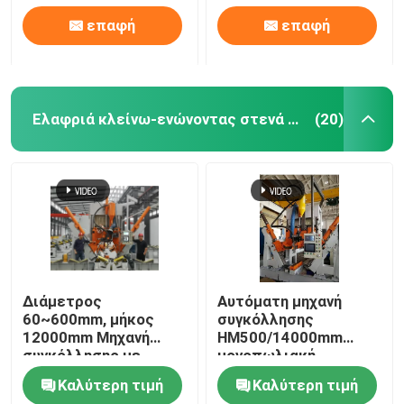
επαφή
επαφή
Ελαφριά κλείνω-ενώνοντας στενά μηχανή Πολωνού
(20)
Διάμετρος
Αυτόματη μηχανή
60~600mm, μήκος
συγκόλλησης
12000mm Μηχανή
HM500/14000mm
συγκόλλησης με
μονοπωλιακή
κλειστό πόλο CNC
Καλύτερη τιμή
Καλύτερη τιμή