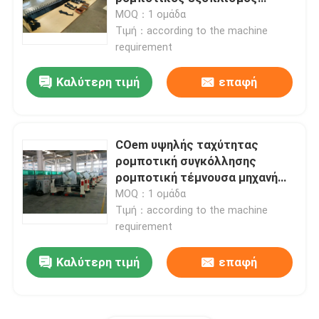
συγκόλλησης λέιζερ τέμνων
MOQ：1 ομάδα
Τιμή：according to the machine
Ξενάγηση στο Εργοστάσιο
requirement
Καλύτερη τιμή
επαφή
Ποιοτικός έλεγχος
Επικοινωνήστε μαζί μας
COem υψηλής ταχύτητας
ρομποτική συγκόλλησης
Ειδήσεις
ρομποτική τέμνουσα μηχανή
λέιζερ μηχανών τρισδιάστατη
MOQ：1 ομάδα
Τιμή：according to the machine
Υποθέσεις
requirement
Καλύτερη τιμή
επαφή
Ζητήστε μια προσφορά
cnc υδραυλικό φρένο Τύπου