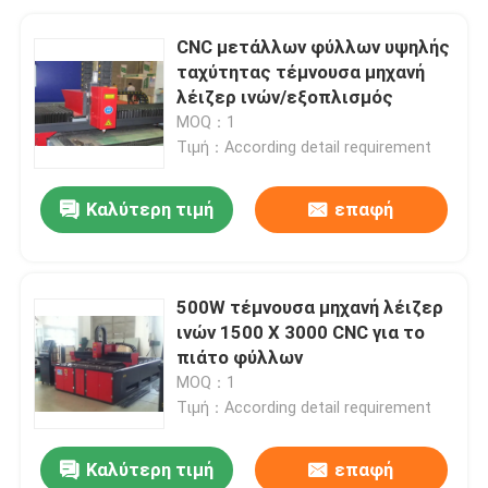
CNC μετάλλων φύλλων υψηλής
ταχύτητας τέμνουσα μηχανή
λέιζερ ινών/εξοπλισμός
MOQ：1
Τιμή：According detail requirement
Καλύτερη τιμή
επαφή
500W τέμνουσα μηχανή λέιζερ
ινών 1500 X 3000 CNC για το
πιάτο φύλλων
MOQ：1
Τιμή：According detail requirement
Καλύτερη τιμή
επαφή