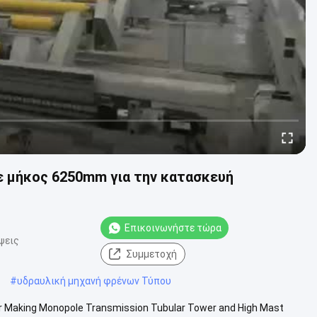
ε μήκος 6250mm για την κατασκευή
Επικοινωνήστε τώρα
ψεις
Συμμετοχή
#
υδραυλική μηχανή φρένων Τύπου
 Making Monopole Transmission Tubular Tower and High Mast