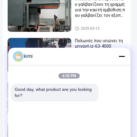
υ γαλβανίζουν τη γραμμή
για την καυτή εμβύθιση π
ου γαλβανίζει τον εξοπλι
σμό
καυτή εμβύθιση που γαλβανί
02:49
2025-02-12
ζει τον εξοπλισμό
Πολωνός που ισιώνει τη
μηχανή jz-63-4000
kimi
Πολωνός που ισιώνει τη μηχ
2025-03-18
ανή
02:28
4:36 PM
Τεχνουργήματα φρένων
πίεσης με κωνικό πόλο
Good day, what product are you looking 
for?
CNC διαδοχικό φρένο Τύπου
2025-10-21
05:37
Κάμπτοντας σχεδίαση φρ
ένων φορμών/Τύπου των
εργαλείων κατασκευής π