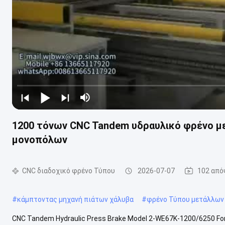
1200 τόνων CNC Tandem υδραυλικό φρένο μ
μονοπόλων
CNC διαδοχικό φρένο Τύπου
2026-07-07
102 από
#
κάμπτοντας μηχανή πιάτων χάλυβα
#
φρένο Τύπου μετάλλων
CNC Tandem Hydraulic Press Brake Model 2-WE67K-1200/6250 For