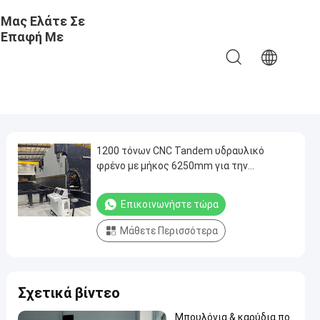
Μας Ελάτε Σε
Επαφή Με
1200 τόνων CNC Tandem υδραυλικό
φρένο με μήκος 6250mm για την
κατασκευή μονοπόλων
Επικοινωνήστε τώρα
Μάθετε Περισσότερα
Σχετικά βίντεο
Μπουλόνια & καρύδια πο