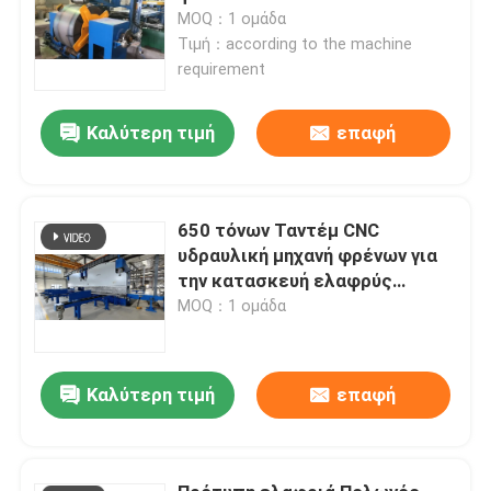
MOQ：1 ομάδα
Τιμή：according to the machine
requirement
Καλύτερη τιμή
επαφή
650 τόνων Ταντέμ CNC
υδραυλική μηχανή φρένων για
την κατασκευή ελαφρύς
στύλου και υψηλού μαστού
MOQ：1 ομάδα
Καλύτερη τιμή
επαφή