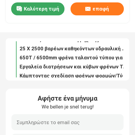
Καλύτερη τιμή
επαφή
Αξιόπιστη υδραυλική κουρεύοντας μηχανή απόδοσης για το κομμένο πιάτο 8 × 5000 χάλυβα
Ξενάγηση στο Εργοστάσιο
Πολωνός που ισιώνει τη μηχανή jz-63-4000
25 X 2500 βαρέων καθηκόντων υδραυλική κουρεύοντας μηχανή/κοπή μετάλλων
Ποιοτικός έλεγχος
650T / 6500mm φρένα ταλαντού τύπου για φωτεινό στύλο και ψηλό στέλεχος
Εργαλεία διατρήσεων και κύβων φρένων Τύπου λαιμών χήνων/φόρμα για τη μηχανή πενσών
Κάμπτοντας σχεδίαση φρένων φορμών/Τύπου των εργαλείων κατασκευής προστατευτικών κιγκλιδωμάτων εθνικών οδών
Επικοινωνήστε μαζί μας
Σχεδίαση φρένων Τύπου κάμπτοντας μηχανών φύλλων συνήθειας για το γραφείο επιτροπής ελέγχου
20mm, υδραυλική κουρεύοντας μηχανή πιάτων χάλυβα 600mm με την αξονική αντλία δυτών
Ειδήσεις
Δοκιμαστικό εργαλείο φρένων για υψηλό στέλεχος / μονοστάτη
Υδραυλική κουρεύοντας μηχανή ελέγχου NC E200, κουρά λαιμητόμων
Υποθέσεις
Αφήστε ένα μήνυμα
Εργαλειομηχανές σχεδιάζοντας/κάμπτοντας φρένων Τύπου cOem T7 ή 42CrMo Amada
We bellen je snel terug!
Τεχνουργήματα φρένων πίεσης με κωνικό πόλο
Ζητήστε μια προσφορά
Μεταλλουργία Μηχανές κοπής, λεπίδες κοπής από φύλλα μετάλλου, λεπίδα για κοπή από γκιλοτίνα
Υδραυλικό πρέσο φρένων Εργαλεία πετρώματος / Σκουπίδια τρύπησης
cnc υδραυλικό φρένο Τύπου