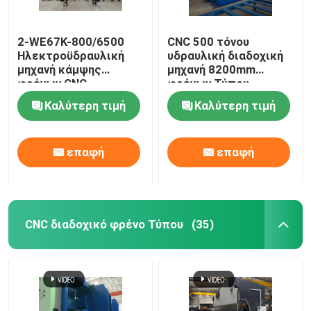
ρόλος προστατευτικών κιγκλιδωμάτων που διαμορφ
2-WE67K-800/6500
CNC 500 τόνου
Ηλεκτροϋδραυλική
υδραυλική διαδοχική
μηχανή κάμψης
μηχανή 8200mm
υδραυλική κουρεύοντας μηχανή
φρένων CNC
φρένων Τύπου
Καλύτερη τιμή
Καλύτερη τιμή
Ατσαλοβολή Machine
επαφή
επαφή
Laser Cutting Machine
CNC μηχάνημα κοπής πλάσματος
CNC διαδοχικό φρένο Τύπου
(35)
Πολωνός που ισιώνει τη μηχανή
Σπείρα χάλυβα που σκίζει τη γραμμή