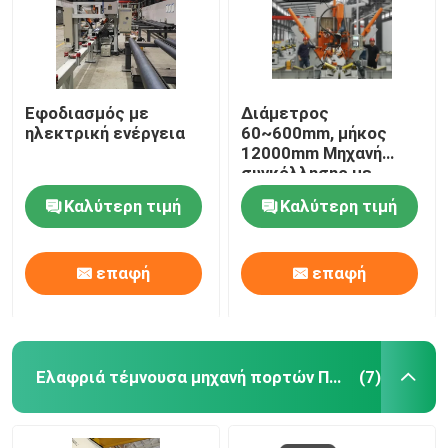
Εφοδιασμός με
Διάμετρος
ηλεκτρική ενέργεια
60~600mm, μήκος
12000mm Μηχανή
συγκόλλησης με
κλειστό πόλο CNC
Καλύτερη τιμή
Καλύτερη τιμή
επαφή
επαφή
Ελαφριά τέμνουσα μηχανή πορτών Πολωνού
(7)