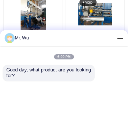
Πρότυπο 680/2000
Αλουμινίου
Mr. Wu
Cnc 2000mm ελαφριά
Οκταγωνική και
τέμνουσα μηχανή
Κωνική Ελαφρύ πόλο
πορτών Πολωνού
πόρτα κοπή μηχανή
6:00 PM
Καλύτερη τιμή
Καλύτερη τιμή
Good day, what product are you looking 
for?
επαφή
επαφή
Δείτε περισσότερων
Αρχική Σελίδα
Περίπου εμείς
επαφή
Desktop Site