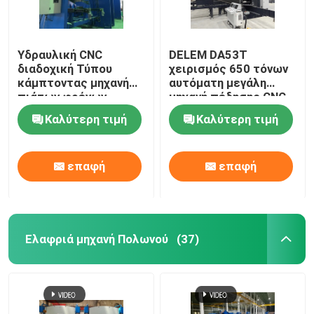
Ρομποτική μηχανή συγκόλλησης
Υδραυλική CNC
DELEM DA53T
διαδοχική Τύπου
χειρισμός 650 τόνων
καυτή εμβύθιση που γαλβανίζει τον εξοπλισμό
κάμπτοντας μηχανή
αυτόματη μεγάλη
πιάτων φρένων
μηχανή πέδησης CNC
βαρέων καθηκόντων
Καλύτερη τιμή
Καλύτερη τιμή
2-400T/7000mm
επαφή
επαφή
Ελαφριά μηχανή Πολωνού
(37)