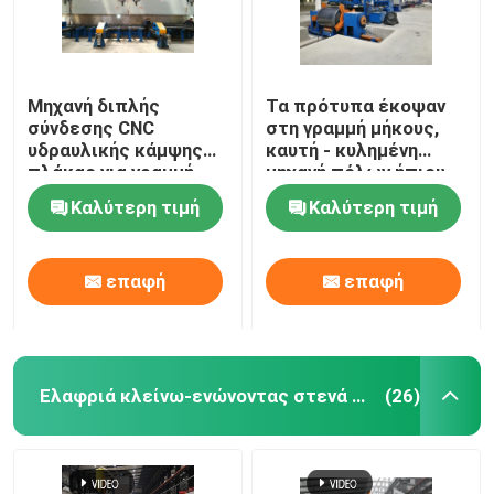
Μηχανή διπλής
Τα πρότυπα έκοψαν
σύνδεσης CNC
στη γραμμή μήκους,
υδραυλικής κάμψης
καυτή - κυλημένη
πλάκας για γραμμή
μηχανή πόλων ήπιου
παραγωγής φωτεινών
χάλυβα ελαφριά για
Καλύτερη τιμή
Καλύτερη τιμή
στύλων
6m 8m 14m
επαφή
επαφή
Ελαφριά κλείνω-ενώνοντας στενά μηχανή Πολωνού
(26)