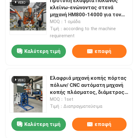
Πρότυπη ελαφριά Πολωνός
κλείνω-ενώνοντας στενά
μηχανή HM800-14000 για τον
υψηλό ιστό μονοπωλιακό
MOQ：1 ομάδα
Τιμή：according to the machine
requirement
Καλύτερη τιμή
επαφή
Ελαφριά μηχανή κοπής πόρτας
πόλων/ CNC αυτόματη μηχανή
κοπής πλάσματος, διάμετρος
350 mm, εγκεφαλική 2000 mm
MOQ：1set
Τιμή：Διαπραγματεύσιμα
Καλύτερη τιμή
επαφή