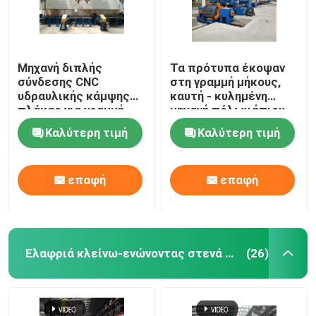
Μηχανή διπλής
Τα πρότυπα έκοψαν
σύνδεσης CNC
στη γραμμή μήκους,
υδραυλικής κάμψης
καυτή - κυλημένη
πλάκας για γραμμή
μηχανή πόλων ήπιου
παραγωγής φωτεινών
χάλυβα ελαφριά για
Καλύτερη τιμή
Καλύτερη τιμή
στύλων
6m 8m 14m
επαφή
επαφή
Ελαφριά κλείνω-ενώνοντας στενά μηχανή Πολωνού
(26)