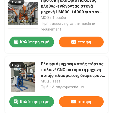
Πρότυπη ελαφριά Πολωνός
κλείνω-ενώνοντας στενά
μηχανή HM800-14000 για τον
υψηλό ιστό μονοπωλιακό
MOQ：1 ομάδα
Τιμή：according to the machine
requirement
Καλύτερη τιμή
επαφή
Ελαφριά μηχανή κοπής πόρτας
πόλων/ CNC αυτόματη μηχανή
κοπής πλάσματος, διάμετρος
350 mm, εγκεφαλική 2000 mm
MOQ：1set
Τιμή：Διαπραγματεύσιμα
Καλύτερη τιμή
επαφή