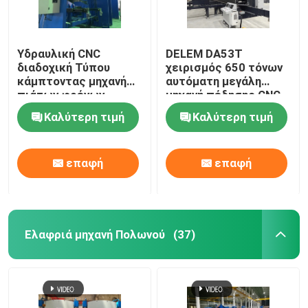
Ρομποτική μηχανή συγκόλλησης
Υδραυλική CNC
DELEM DA53T
διαδοχική Τύπου
χειρισμός 650 τόνων
καυτή εμβύθιση που γαλβανίζει τον εξοπλισμό
κάμπτοντας μηχανή
αυτόματη μεγάλη
πιάτων φρένων
μηχανή πέδησης CNC
βαρέων καθηκόντων
Καλύτερη τιμή
Καλύτερη τιμή
2-400T/7000mm
επαφή
επαφή
Ελαφριά μηχανή Πολωνού
(37)