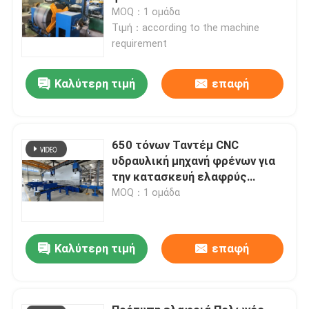
MOQ：1 ομάδα
Τιμή：according to the machine
requirement
Καλύτερη τιμή
επαφή
650 τόνων Ταντέμ CNC
υδραυλική μηχανή φρένων για
την κατασκευή ελαφρύς
στύλου και υψηλού μαστού
MOQ：1 ομάδα
Καλύτερη τιμή
επαφή