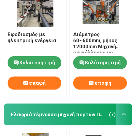
Εφοδιασμός με
Διάμετρος
ηλεκτρική ενέργεια
60~600mm, μήκος
12000mm Μηχανή
συγκόλλησης με
κλειστό πόλο CNC
Καλύτερη τιμή
Καλύτερη τιμή
επαφή
επαφή
Ελαφριά τέμνουσα μηχανή πορτών Πολωνού
(7)