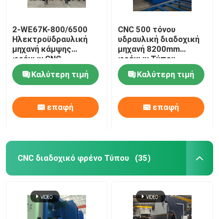
ρόλος προστατευτικών κιγκλιδωμάτων που διαμορφ
2-WE67K-800/6500
CNC 500 τόνου
Ηλεκτροϋδραυλική
υδραυλική διαδοχική
μηχανή κάμψης
μηχανή 8200mm
υδραυλική κουρεύοντας μηχανή
φρένων CNC
φρένων Τύπου
Καλύτερη τιμή
Καλύτερη τιμή
Ατσαλοβολή Machine
επαφή
επαφή
Laser Cutting Machine
CNC μηχάνημα κοπής πλάσματος
CNC διαδοχικό φρένο Τύπου
(35)
Πολωνός που ισιώνει τη μηχανή
Σπείρα χάλυβα που σκίζει τη γραμμή