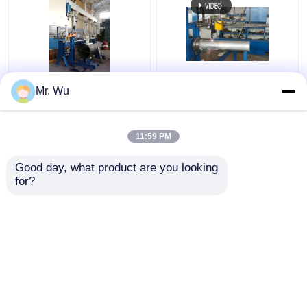
Πρότυπο 680/2000
Αλουμινίου
Mr. Wu
Cnc 2000mm ελαφριά
Οκταγωνική και
τέμνουσα μηχανή
Κωνική Ελαφρύ πόλο
πορτών Πολωνού
πόρτα κοπή μηχανή
11:59 PM
Καλύτερη τιμή
Καλύτερη τιμή
Good day, what product are you looking 
for?
επαφή
επαφή
Δείτε περισσότερων
Αρχική Σελίδα
Περίπου εμείς
επαφή
Desktop Site