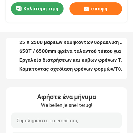
Καλύτερη τιμή
επαφή
Αξιόπιστη υδραυλική κουρεύοντας μηχανή απόδοσης για το κομμένο πιάτο 8 × 5000 χάλυβα
Ξενάγηση στο Εργοστάσιο
Πολωνός που ισιώνει τη μηχανή jz-63-4000
25 X 2500 βαρέων καθηκόντων υδραυλική κουρεύοντας μηχανή/κοπή μετάλλων
Ποιοτικός έλεγχος
650T / 6500mm φρένα ταλαντού τύπου για φωτεινό στύλο και ψηλό στέλεχος
Εργαλεία διατρήσεων και κύβων φρένων Τύπου λαιμών χήνων/φόρμα για τη μηχανή πενσών
Κάμπτοντας σχεδίαση φρένων φορμών/Τύπου των εργαλείων κατασκευής προστατευτικών κιγκλιδωμάτων εθνικών οδών
Επικοινωνήστε μαζί μας
Σχεδίαση φρένων Τύπου κάμπτοντας μηχανών φύλλων συνήθειας για το γραφείο επιτροπής ελέγχου
20mm, υδραυλική κουρεύοντας μηχανή πιάτων χάλυβα 600mm με την αξονική αντλία δυτών
Ειδήσεις
Δοκιμαστικό εργαλείο φρένων για υψηλό στέλεχος / μονοστάτη
Υδραυλική κουρεύοντας μηχανή ελέγχου NC E200, κουρά λαιμητόμων
Υποθέσεις
Αφήστε ένα μήνυμα
Εργαλειομηχανές σχεδιάζοντας/κάμπτοντας φρένων Τύπου cOem T7 ή 42CrMo Amada
We bellen je snel terug!
Τεχνουργήματα φρένων πίεσης με κωνικό πόλο
Ζητήστε μια προσφορά
Μεταλλουργία Μηχανές κοπής, λεπίδες κοπής από φύλλα μετάλλου, λεπίδα για κοπή από γκιλοτίνα
Υδραυλικό πρέσο φρένων Εργαλεία πετρώματος / Σκουπίδια τρύπησης
cnc υδραυλικό φρένο Τύπου