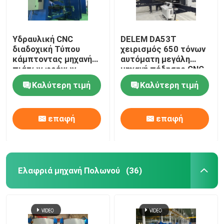
Ρομποτική μηχανή συγκόλλησης
Υδραυλική CNC
DELEM DA53T
διαδοχική Τύπου
χειρισμός 650 τόνων
καυτή εμβύθιση που γαλβανίζει τον εξοπλισμό
κάμπτοντας μηχανή
αυτόματη μεγάλη
πιάτων φρένων
μηχανή πέδησης CNC
βαρέων καθηκόντων
Καλύτερη τιμή
Καλύτερη τιμή
2-400T/7000mm
επαφή
επαφή
Ελαφριά μηχανή Πολωνού
(36)