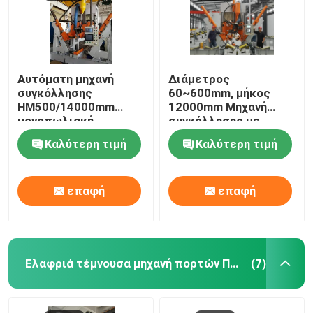
Αυτόματη μηχανή
Διάμετρος
συγκόλλησης
60~600mm, μήκος
HM500/14000mm
12000mm Μηχανή
μονοπωλιακή
συγκόλλησης με
κλειστό πόλο CNC
Καλύτερη τιμή
Καλύτερη τιμή
επαφή
επαφή
Ελαφριά τέμνουσα μηχανή πορτών Πολωνού
(7)