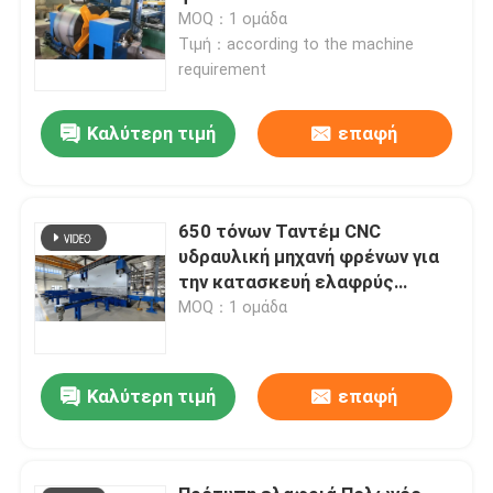
MOQ：1 ομάδα
Τιμή：according to the machine
requirement
Καλύτερη τιμή
επαφή
650 τόνων Ταντέμ CNC
υδραυλική μηχανή φρένων για
την κατασκευή ελαφρύς
στύλου και υψηλού μαστού
MOQ：1 ομάδα
Καλύτερη τιμή
επαφή