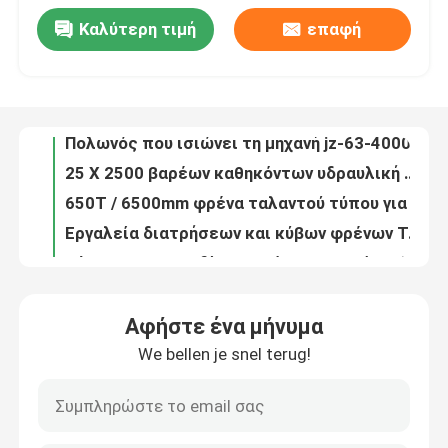
Καλύτερη τιμή
επαφή
Αξιόπιστη υδραυλική κουρεύοντας μηχανή απόδοσης για το κομμένο πιάτο 8 × 5000 χάλυβα
Ξενάγηση στο Εργοστάσιο
Πολωνός που ισιώνει τη μηχανή jz-63-4000
25 X 2500 βαρέων καθηκόντων υδραυλική κουρεύοντας μηχανή/κοπή μετάλλων
Ποιοτικός έλεγχος
650T / 6500mm φρένα ταλαντού τύπου για φωτεινό στύλο και ψηλό στέλεχος
Εργαλεία διατρήσεων και κύβων φρένων Τύπου λαιμών χήνων/φόρμα για τη μηχανή πενσών
Κάμπτοντας σχεδίαση φρένων φορμών/Τύπου των εργαλείων κατασκευής προστατευτικών κιγκλιδωμάτων εθνικών οδών
Επικοινωνήστε μαζί μας
Σχεδίαση φρένων Τύπου κάμπτοντας μηχανών φύλλων συνήθειας για το γραφείο επιτροπής ελέγχου
20mm, υδραυλική κουρεύοντας μηχανή πιάτων χάλυβα 600mm με την αξονική αντλία δυτών
Ειδήσεις
Δοκιμαστικό εργαλείο φρένων για υψηλό στέλεχος / μονοστάτη
Υδραυλική κουρεύοντας μηχανή ελέγχου NC E200, κουρά λαιμητόμων
Υποθέσεις
Αφήστε ένα μήνυμα
Εργαλειομηχανές σχεδιάζοντας/κάμπτοντας φρένων Τύπου cOem T7 ή 42CrMo Amada
We bellen je snel terug!
Τεχνουργήματα φρένων πίεσης με κωνικό πόλο
Ζητήστε μια προσφορά
Μεταλλουργία Μηχανές κοπής, λεπίδες κοπής από φύλλα μετάλλου, λεπίδα για κοπή από γκιλοτίνα
Υδραυλικό πρέσο φρένων Εργαλεία πετρώματος / Σκουπίδια τρύπησης
cnc υδραυλικό φρένο Τύπου