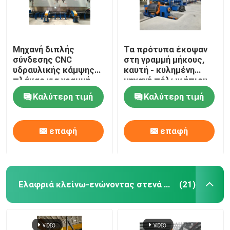
Μηχανή διπλής
Τα πρότυπα έκοψαν
σύνδεσης CNC
στη γραμμή μήκους,
υδραυλικής κάμψης
καυτή - κυλημένη
πλάκας για γραμμή
μηχανή πόλων ήπιου
παραγωγής φωτεινών
χάλυβα ελαφριά για
Καλύτερη τιμή
Καλύτερη τιμή
στύλων
6m 8m 14m
επαφή
επαφή
Ελαφριά κλείνω-ενώνοντας στενά μηχανή Πολωνού
(21)