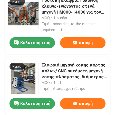
Πρότυπη ελαφριά Πολωνός
κλείνω-ενώνοντας στενά
μηχανή HM800-14000 για τον
υψηλό ιστό μονοπωλιακό
MOQ：1 ομάδα
Τιμή：according to the machine
requirement
Καλύτερη τιμή
επαφή
Ελαφριά μηχανή κοπής πόρτας
πόλων/ CNC αυτόματη μηχανή
κοπής πλάσματος, διάμετρος
350 mm, εγκεφαλική 2000 mm
MOQ：1set
Τιμή：Διαπραγματεύσιμα
Καλύτερη τιμή
επαφή