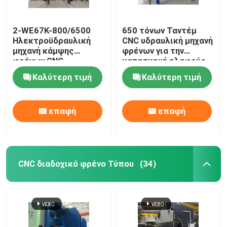
ρόλος προστατευτικών κιγκλιδωμάτων που διαμορφ
2-WE67K-800/6500
650 τόνων Ταντέμ
Ηλεκτροϋδραυλική
CNC υδραυλική μηχανή
μηχανή κάμψης
φρένων για την
υδραυλική κουρεύοντας μηχανή
φρένων CNC
κατασκευή ελαφρύς
στύλου και υψηλού
Καλύτερη τιμή
Καλύτερη τιμή
μαστού
Ατσαλοβολή Machine
επαφή
επαφή
Laser Cutting Machine
CNC μηχάνημα κοπής πλάσματος
CNC διαδοχικό φρένο Τύπου
(34)
Πολωνός που ισιώνει τη μηχανή
Σπείρα χάλυβα που σκίζει τη γραμμή