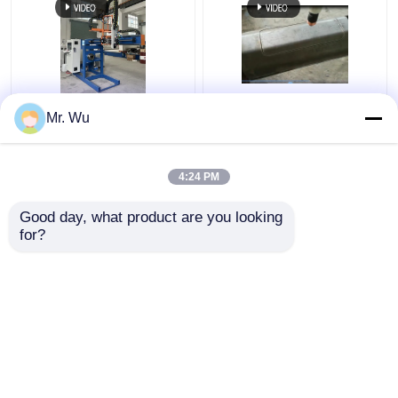
τέμνουσα μηχανή
Μηχανή κοπής πόρτας
Mr. Wu
πορτών 350mm
CNC με ελαφρύ πόλο
2000mm ελαφριά
Διάμετρος μέγιστος
Πολωνός 360 βαθμός
350 mm Μέγιστο
4:24 PM
μήκος κοπής 2000 mm
Καλύτερη τιμή
Καλύτερη τιμή
Good day, what product are you looking 
for?
επαφή
επαφή
Δείτε περισσότερων
Αρχική Σελίδα
Περίπου εμείς
επαφή
Desktop Site